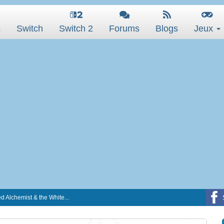
s
Switch
Switch 2
Forums
Blogs
Jeux
d Alchemist & the White...