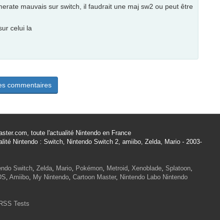
erate mauvais sur switch, il faudrait une maj sw2 ou peut être
sur celui la
les commentaires
ster.com, toute l'actualité Nintendo en France
alité Nintendo : Switch, Nintendo Switch 2, amiibo, Zelda, Mario - 2003-
endo Switch
,
Zelda
,
Mario
,
Pokémon
,
Metroid
,
Xenoblade
,
Splatoon
,
DS
,
Amiibo
,
My Nintendo
,
Cartoon Master
,
Nintendo Labo
Nintendo
RSS Tests