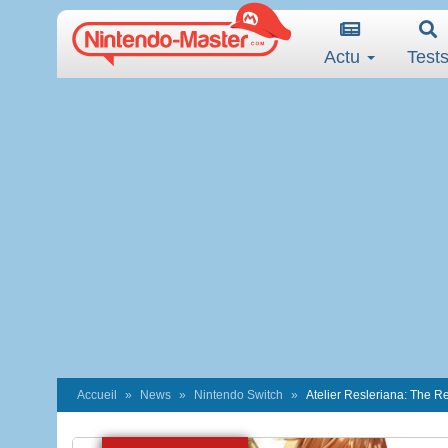
Actu
Test
Accueil
News
Nintendo Switch
Atelier Resleriana: The Re