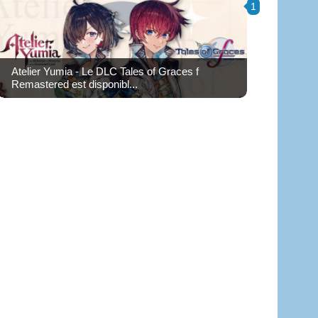
1
Atelier Yumia - Le DLC Tales of Graces f
Remastered est disponibl...