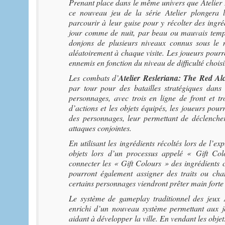
Prenant place dans le même univers que
Atelier
ce nouveau jeu de la série
Atelier
plongera l
parcourir à leur guise pour y récolter des ingréd
jour comme de nuit, par beau ou mauvais temps.
donjons de plusieurs niveaux connus sous le
aléatoirement à chaque visite. Les joueurs pourron
ennemis en fonction du niveau de difficulté choisi
Les combats d’
Atelier Resleriana: The Red A
par tour pour des batailles stratégiques dans
personnages, avec trois en ligne de front et tr
d’actions et les objets équipés, les joueurs pour
des personnages, leur permettant de déclencher 
attaques conjointes.
En utilisant les ingrédients récoltés lors de l’e
objets lors d’un processus appelé « Gift Col
connecter les « Gift Colours » des ingrédients c
pourront également assigner des traits ou chan
certains personnages viendront prêter main forte à
Le système de gameplay traditionnel des jeux
enrichi d’un nouveau système permettant aux j
aidant à développer la ville. En vendant les objet