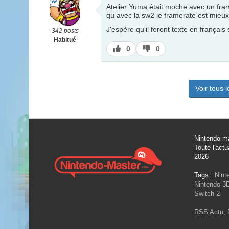
Atelier Yuma était moche avec un fram
qu avec la sw2 le framerate est mieux
J'espère qu'il feront texte en français 
342 posts
Habitué
J’aime
J’aime
0
0
pas
Voir tous 
Nintendo-ma
Toute l'actu
2026
Tags :
Nint
Nintendo 3
Switch 2
RSS Actu
,