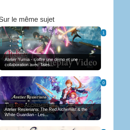
Sur le même sujet
1
Atelier Yumia - s'offre une démo et une
collaboration avec Tales...
0
Atelier Resleriana: The Red Alchemist & the
White Guardian - Les...