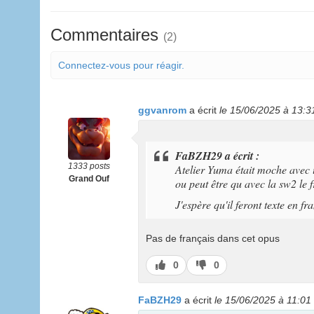
Commentaires
(2)
Connectez-vous pour réagir.
ggvanrom
a écrit
le 15/06/2025 à 13:3
FaBZH29 a écrit :
1333 posts
Atelier Yuma était moche avec 
Grand Ouf
ou peut être qu avec la sw2 le 
J'espère qu'il feront texte en fr
Pas de français dans cet opus
J’aime
J’aime
0
0
pas
FaBZH29
a écrit
le 15/06/2025 à 11:01