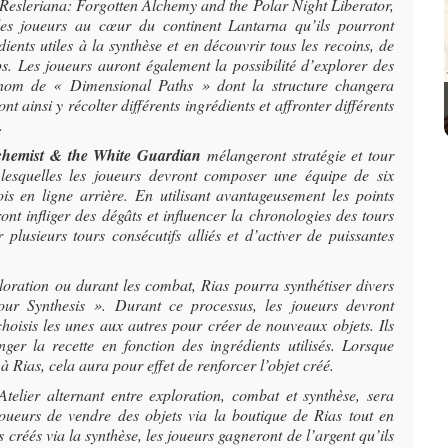
 Resleriana: Forgotten Alchemy and the Polar Night Liberator
,
es joueurs au cœur du continent Lantarna qu’ils pourront
ients utiles à la synthèse et en découvrir tous les recoins, de
 Les joueurs auront également la possibilité d’explorer des
 nom de « Dimensional Paths » dont la structure changera
t ainsi y récolter différents ingrédients et affronter différents
.
lchemist & the White Guardian
mélangeront stratégie et tour
 lesquelles les joueurs devront composer une équipe de six
ois en ligne arrière. En utilisant avantageusement les points
ront infliger des dégâts et influencer la chronologies des tours
plusieurs tours consécutifs alliés et d’activer de puissantes
xploration ou durant les combat, Rias pourra synthétiser divers
our Synthesis ». Durant ce processus, les joueurs devront
hoisis les unes aux autres pour créer de nouveaux objets. Ils
ger la recette en fonction des ingrédients utilisés. Lorsque
 Rias, cela aura pour effet de renforcer l’objet créé.
Atelier
alternant entre exploration, combat et synthèse, sera
oueurs de vendre des objets via la boutique de Rias tout en
s créés via la synthèse, les joueurs gagneront de l’argent qu’ils