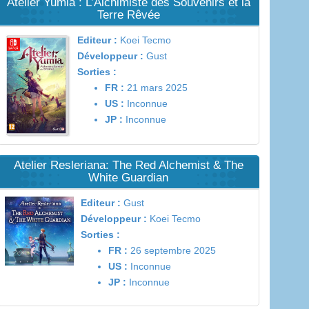
Atelier Yumia : L’Alchimiste des Souvenirs et la
Terre Rêvée
Editeur :
Koei Tecmo
Développeur :
Gust
Sorties :
FR :
21 mars 2025
US :
Inconnue
JP :
Inconnue
Atelier Resleriana: The Red Alchemist & The
White Guardian
Editeur :
Gust
Développeur :
Koei Tecmo
Sorties :
FR :
26 septembre 2025
US :
Inconnue
JP :
Inconnue