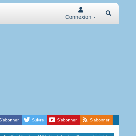
Connexion
S'abonner
Suivre
S'abonner
S'abonner