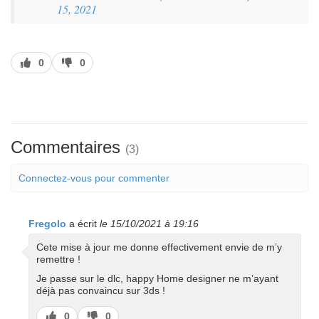
15, 2021
J’aime
J’aime
0
0
pas
Commentaires
(3)
Connectez-vous pour commenter
Fregolo
a écrit
le 15/10/2021 à 19:16
Cete mise à jour me donne effectivement envie de m’y
remettre !
Je passe sur le dlc, happy Home designer ne m’ayant
déjà pas convaincu sur 3ds !
J’aime
J’aime
0
0