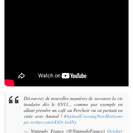
Découvrez de nouvelles manières de savourer la vie
insulaire dès le 05/11... comme par exemple en
allant prendre un café au Perchoir ou en partant en
virée avec Amiral !
#AnimalCrossingNewHorizons
pic.twitter.com/rEtOv1n4Nx
— Nintendo France (@NintendoFrance)
October