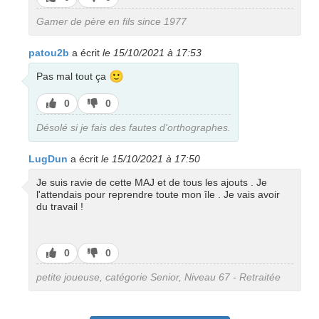
pas
Gamer de père en fils since 1977
patou2b
a écrit
le 15/10/2021 à 17:53
🙂
Pas mal tout ça
J’aime
J’aime
0
0
pas
Désolé si je fais des fautes d'orthographes.
LugDun
a écrit
le 15/10/2021 à 17:50
Je suis ravie de cette MAJ et de tous les ajouts . Je
l'attendais pour reprendre toute mon île . Je vais avoir
du travail !
J’aime
J’aime
0
0
pas
petite joueuse, catégorie Senior, Niveau 67 - Retraitée