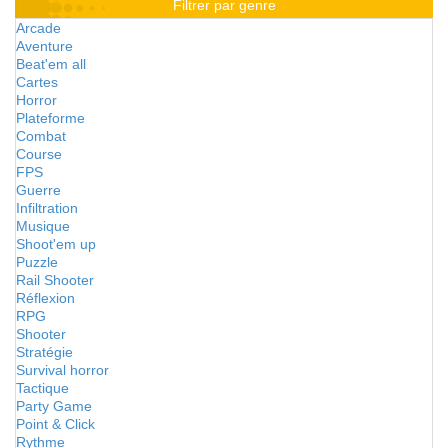
Filtrer par genre
Arcade
Aventure
Beat'em all
Cartes
Horror
Plateforme
Combat
Course
FPS
Guerre
Infiltration
Musique
Shoot'em up
Puzzle
Rail Shooter
Réflexion
RPG
Shooter
Stratégie
Survival horror
Tactique
Party Game
Point & Click
Rythme