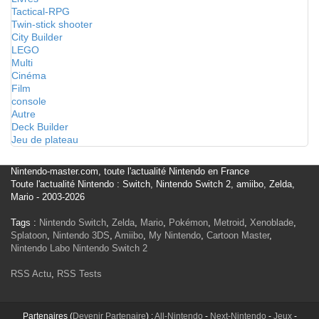
Tactical-RPG
Twin-stick shooter
City Builder
LEGO
Multi
Cinéma
Film
console
Autre
Deck Builder
Jeu de plateau
Nintendo-master.com, toute l'actualité Nintendo en France
Toute l'actualité Nintendo : Switch, Nintendo Switch 2, amiibo, Zelda,
Mario - 2003-2026
Tags :
Nintendo Switch
,
Zelda
,
Mario
,
Pokémon
,
Metroid
,
Xenoblade
,
Splatoon
,
Nintendo 3DS
,
Amiibo
,
My Nintendo
,
Cartoon Master
,
Nintendo Labo
Nintendo Switch 2
RSS Actu
,
RSS Tests
Partenaires (
Devenir Partenaire
) :
All-Nintendo
-
Next-Nintendo
-
Jeux
-