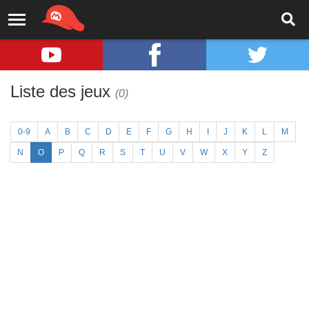
Liste des jeux
(0)
0-9
A
B
C
D
E
F
G
H
I
J
K
L
M
N
O
P
Q
R
S
T
U
V
W
X
Y
Z