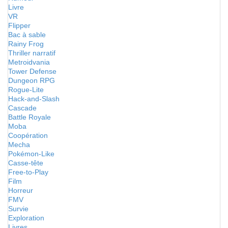
Livre
VR
Flipper
Bac à sable
Rainy Frog
Thriller narratif
Metroidvania
Tower Defense
Dungeon RPG
Rogue-Lite
Hack-and-Slash
Cascade
Battle Royale
Moba
Coopération
Mecha
Pokémon-Like
Casse-tête
Free-to-Play
Film
Horreur
FMV
Survie
Exploration
Livres