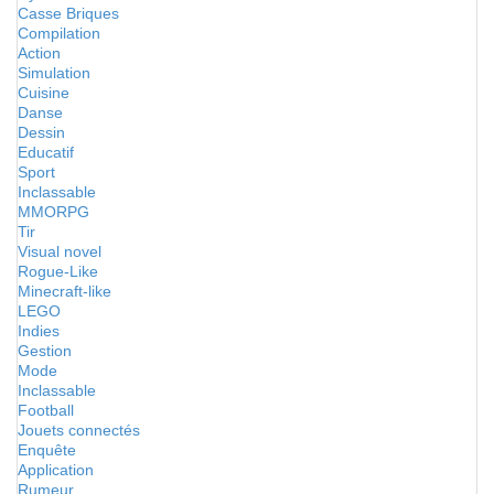
Casse Briques
Compilation
Action
Simulation
Cuisine
Danse
Dessin
Educatif
Sport
Inclassable
MMORPG
Tir
Visual novel
Rogue-Like
Minecraft-like
LEGO
Indies
Gestion
Mode
Inclassable
Football
Jouets connectés
Enquête
Application
Rumeur