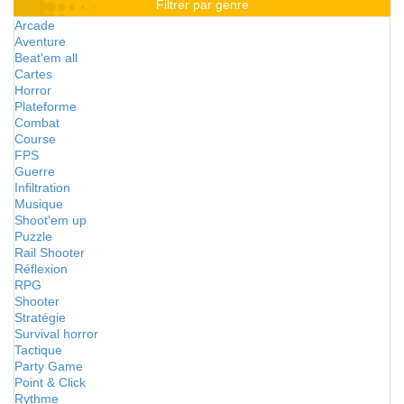
Filtrer par genre
Arcade
Aventure
Beat'em all
Cartes
Horror
Plateforme
Combat
Course
FPS
Guerre
Infiltration
Musique
Shoot'em up
Puzzle
Rail Shooter
Réflexion
RPG
Shooter
Stratégie
Survival horror
Tactique
Party Game
Point & Click
Rythme