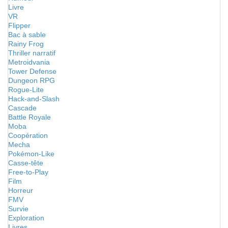
Livre
VR
Flipper
Bac à sable
Rainy Frog
Thriller narratif
Metroidvania
Tower Defense
Dungeon RPG
Rogue-Lite
Hack-and-Slash
Cascade
Battle Royale
Moba
Coopération
Mecha
Pokémon-Like
Casse-tête
Free-to-Play
Film
Horreur
FMV
Survie
Exploration
Livres