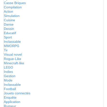
Casse Briques
Compilation
Action
Simulation
Cuisine
Danse
Dessin
Educatif
Sport
Inclassable
MMORPG
Tir
Visual novel
Rogue-Like
Minecraft-like
LEGO
Indies
Gestion
Mode
Inclassable
Football
Jouets connectés
Enquête
Application
Rumeur