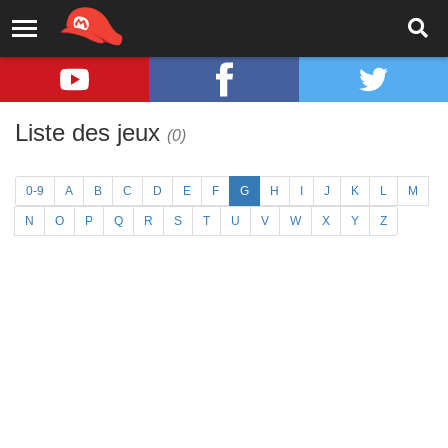
Liste des jeux
(0)
0-9
A
B
C
D
E
F
G
H
I
J
K
L
M
N
O
P
Q
R
S
T
U
V
W
X
Y
Z