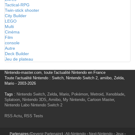
Tactical-RPG
Twin-stick shooter
City Builder
LEGO
Multi
Cinéma
Film
console
Autre
Deck Builder
Jeu de plateau
Nintendo-master.com, toute l'actualité Nintendo en France
Toute l'actualité Nintendo : Switch, Nintendo Switch 2, amiibo, Zelda,
Mario - 2003-2026
Tags :
Nintendo Switch
,
Zelda
,
Mario
,
Pokémon
,
Metroid
,
Xenoblade
,
Splatoon
,
Nintendo 3DS
,
Amiibo
,
My Nintendo
,
Cartoon Master
,
Nintendo Labo
Nintendo Switch 2
RSS Actu
,
RSS Tests
Partenaires (
Devenir Partenaire
) :
All-Nintendo
-
Next-Nintendo
-
Jeux
-