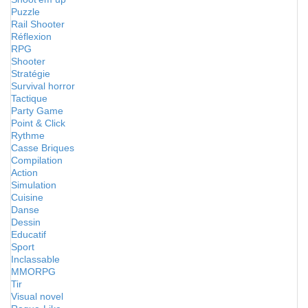
Puzzle
Rail Shooter
Réflexion
RPG
Shooter
Stratégie
Survival horror
Tactique
Party Game
Point & Click
Rythme
Casse Briques
Compilation
Action
Simulation
Cuisine
Danse
Dessin
Educatif
Sport
Inclassable
MMORPG
Tir
Visual novel