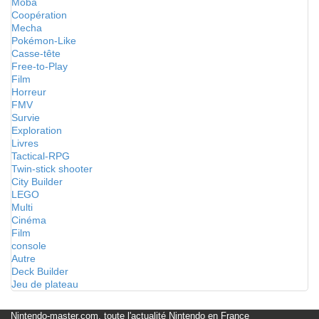
Moba
Coopération
Mecha
Pokémon-Like
Casse-tête
Free-to-Play
Film
Horreur
FMV
Survie
Exploration
Livres
Tactical-RPG
Twin-stick shooter
City Builder
LEGO
Multi
Cinéma
Film
console
Autre
Deck Builder
Jeu de plateau
Nintendo-master.com, toute l'actualité Nintendo en France