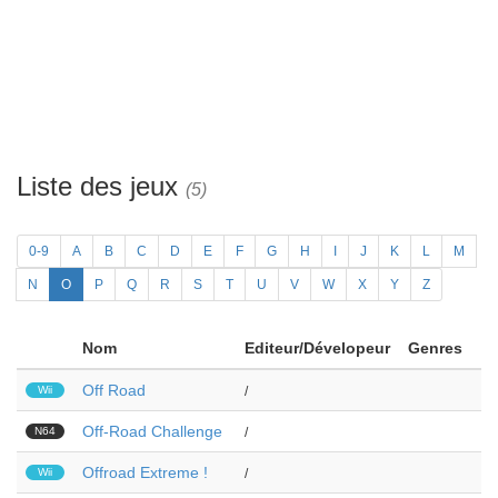
Liste des jeux
(5)
0-9
A
B
C
D
E
F
G
H
I
J
K
L
M
N
O
P
Q
R
S
T
U
V
W
X
Y
Z
Nom
Editeur/Dévelopeur
Genres
Off Road
Wii
/
Off-Road Challenge
N64
/
Offroad Extreme !
Wii
/