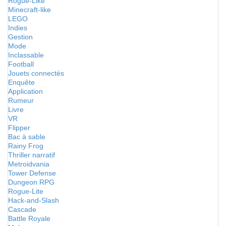
Rogue-Like
Minecraft-like
LEGO
Indies
Gestion
Mode
Inclassable
Football
Jouets connectés
Enquête
Application
Rumeur
Livre
VR
Flipper
Bac à sable
Rainy Frog
Thriller narratif
Metroidvania
Tower Defense
Dungeon RPG
Rogue-Lite
Hack-and-Slash
Cascade
Battle Royale