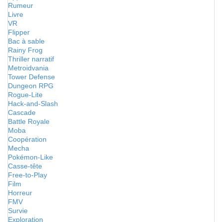
Rumeur
Livre
VR
Flipper
Bac à sable
Rainy Frog
Thriller narratif
Metroidvania
Tower Defense
Dungeon RPG
Rogue-Lite
Hack-and-Slash
Cascade
Battle Royale
Moba
Coopération
Mecha
Pokémon-Like
Casse-tête
Free-to-Play
Film
Horreur
FMV
Survie
Exploration