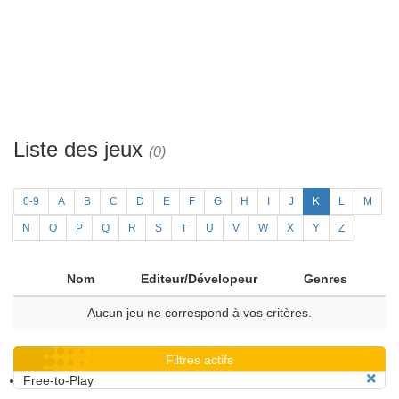
Liste des jeux
(0)
0-9
A
B
C
D
E
F
G
H
I
J
K
L
M
N
O
P
Q
R
S
T
U
V
W
X
Y
Z
Nom
Editeur/Dévelopeur
Genres
Aucun jeu ne correspond à vos critères.
Filtres actifs
Free-to-Play