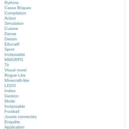
Rythme
Casse Briques
Compilation
Action
Simulation
Cuisine
Danse
Dessin
Educatif
Sport
Inclassable
MMORPG
Tir
Visual novel
Rogue-Like
Minecraft-like
LEGO
Indies
Gestion
Mode
Inclassable
Football
Jouets connectés
Enquête
Application