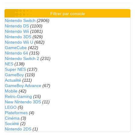
Filtrer par console
Nintendo Switch
(2906)
Nintendo DS
(1100)
Nintendo Wii
(1081)
Nintendo 3DS
(929)
Nintendo Wii U
(682)
GameCube
(422)
Nintendo 64
(315)
Nintendo Switch 2
(231)
NES
(138)
Super NES
(137)
GameBoy
(119)
Actualité
(111)
GameBoy Advance
(67)
Mobile
(42)
Retro-Gaming
(15)
New Nintendo 3DS
(11)
LEGO
(5)
Plateformes
(4)
Cinéma
(3)
Société
(2)
Nintendo 2DS
(1)