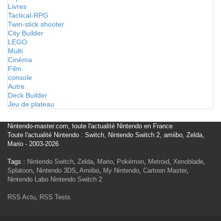
Livres
Tactical-RPG
Twin-stick shooter
City Builder
LEGO
Multi
Cinéma
Film
console
Autre
Deck Builder
Jeu de plateau
Nintendo-master.com, toute l'actualité Nintendo en France
Toute l'actualité Nintendo : Switch, Nintendo Switch 2, amiibo, Zelda,
Mario - 2003-2026
Tags :
Nintendo Switch
,
Zelda
,
Mario
,
Pokémon
,
Metroid
,
Xenoblade
,
Splatoon
,
Nintendo 3DS
,
Amiibo
,
My Nintendo
,
Cartoon Master
,
Nintendo Labo
Nintendo Switch 2
RSS Actu
,
RSS Tests