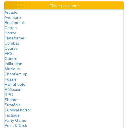
Filtrer par genre
Arcade
Aventure
Beat'em all
Cartes
Horror
Plateforme
Combat
Course
FPS
Guerre
Infiltration
Musique
Shoot'em up
Puzzle
Rail Shooter
Réflexion
RPG
Shooter
Stratégie
Survival horror
Tactique
Party Game
Point & Click