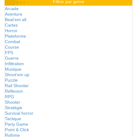
Filtrer par genre
Arcade
Aventure
Beat'em all
Cartes
Horror
Plateforme
Combat
Course
FPS
Guerre
Infiltration
Musique
Shoot'em up
Puzzle
Rail Shooter
Réflexion
RPG
Shooter
Stratégie
Survival horror
Tactique
Party Game
Point & Click
Rythme