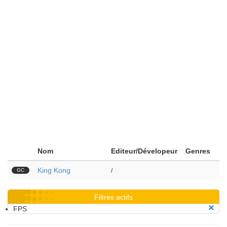
Nom
Editeur/Dévelopeur
Genres
King Kong
GC
/
Filtres actifs
FPS