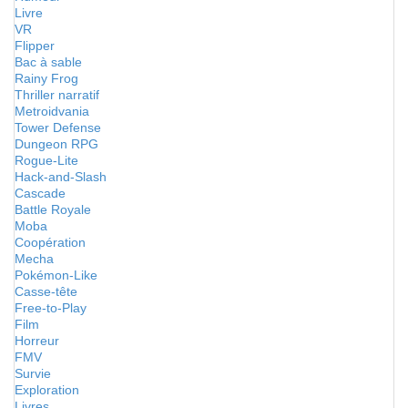
Livre
VR
Flipper
Bac à sable
Rainy Frog
Thriller narratif
Metroidvania
Tower Defense
Dungeon RPG
Rogue-Lite
Hack-and-Slash
Cascade
Battle Royale
Moba
Coopération
Mecha
Pokémon-Like
Casse-tête
Free-to-Play
Film
Horreur
FMV
Survie
Exploration
Livres