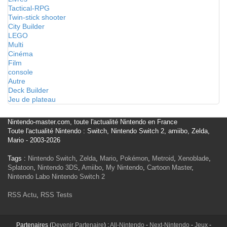
Tactical-RPG
Twin-stick shooter
City Builder
LEGO
Multi
Cinéma
Film
console
Autre
Deck Builder
Jeu de plateau
Nintendo-master.com, toute l'actualité Nintendo en France
Toute l'actualité Nintendo : Switch, Nintendo Switch 2, amiibo, Zelda,
Mario - 2003-2026
Tags :
Nintendo Switch
,
Zelda
,
Mario
,
Pokémon
,
Metroid
,
Xenoblade
,
Splatoon
,
Nintendo 3DS
,
Amiibo
,
My Nintendo
,
Cartoon Master
,
Nintendo Labo
Nintendo Switch 2
RSS Actu
,
RSS Tests
Partenaires (
Devenir Partenaire
) :
All-Nintendo
-
Next-Nintendo
-
Jeux
-