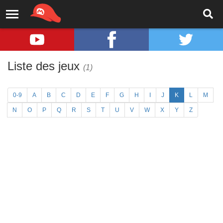
Liste des jeux
(1)
0-9
A
B
C
D
E
F
G
H
I
J
K
L
M
N
O
P
Q
R
S
T
U
V
W
X
Y
Z