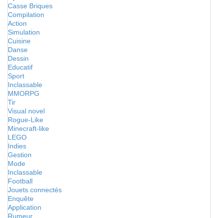
Casse Briques
Compilation
Action
Simulation
Cuisine
Danse
Dessin
Educatif
Sport
Inclassable
MMORPG
Tir
Visual novel
Rogue-Like
Minecraft-like
LEGO
Indies
Gestion
Mode
Inclassable
Football
Jouets connectés
Enquête
Application
Rumeur