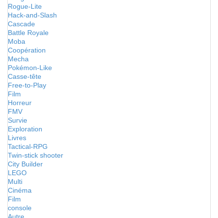
Rogue-Lite
Hack-and-Slash
Cascade
Battle Royale
Moba
Coopération
Mecha
Pokémon-Like
Casse-tête
Free-to-Play
Film
Horreur
FMV
Survie
Exploration
Livres
Tactical-RPG
Twin-stick shooter
City Builder
LEGO
Multi
Cinéma
Film
console
Autre