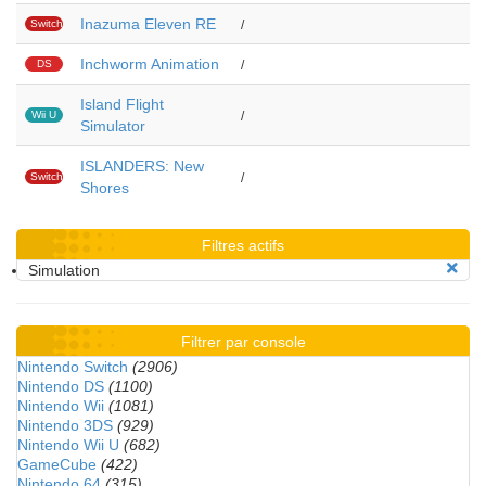
Inazuma Eleven RE
Switch
/
Inchworm Animation
DS
/
Island Flight
Wii U
/
Simulator
ISLANDERS: New
Switch
/
Shores
Filtres actifs
Simulation
Filtrer par console
Nintendo Switch
(2906)
Nintendo DS
(1100)
Nintendo Wii
(1081)
Nintendo 3DS
(929)
Nintendo Wii U
(682)
GameCube
(422)
Nintendo 64
(315)