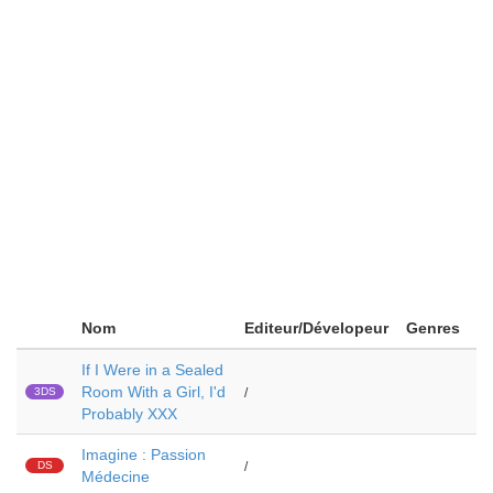
Nom
Editeur/Dévelopeur
Genres
If I Were in a Sealed
Room With a Girl, I'd
3DS
/
Probably XXX
Imagine : Passion
DS
/
Médecine