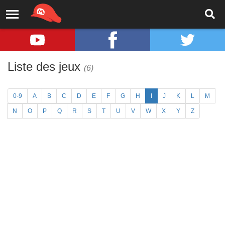
Liste des jeux
(6)
0-9
A
B
C
D
E
F
G
H
I
J
K
L
M
N
O
P
Q
R
S
T
U
V
W
X
Y
Z