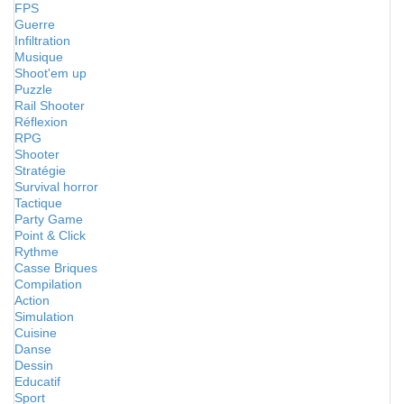
FPS
Guerre
Infiltration
Musique
Shoot'em up
Puzzle
Rail Shooter
Réflexion
RPG
Shooter
Stratégie
Survival horror
Tactique
Party Game
Point & Click
Rythme
Casse Briques
Compilation
Action
Simulation
Cuisine
Danse
Dessin
Educatif
Sport