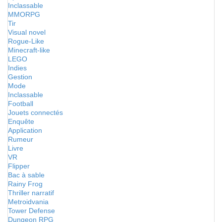
Inclassable
MMORPG
Tir
Visual novel
Rogue-Like
Minecraft-like
LEGO
Indies
Gestion
Mode
Inclassable
Football
Jouets connectés
Enquête
Application
Rumeur
Livre
VR
Flipper
Bac à sable
Rainy Frog
Thriller narratif
Metroidvania
Tower Defense
Dungeon RPG