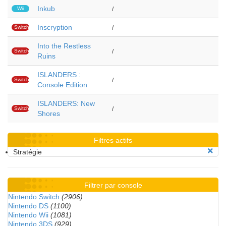
Inkub
Wii
/
Inscryption
Switch
/
Into the Restless
Switch
/
Ruins
ISLANDERS :
Switch
/
Console Edition
ISLANDERS: New
Switch
/
Shores
Filtres actifs
Stratégie
Filtrer par console
Nintendo Switch
(2906)
Nintendo DS
(1100)
Nintendo Wii
(1081)
Nintendo 3DS
(929)