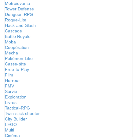
Metroidvania
Tower Defense
Dungeon RPG
Rogue-Lite
Hack-and-Slash
Cascade
Battle Royale
Moba
Coopération
Mecha
Pokémon-Like
Casse-tête
Free-to-Play
Film
Horreur
FMV
Survie
Exploration
Livres
Tactical-RPG
Twin-stick shooter
City Builder
LEGO
Multi
Cinéma