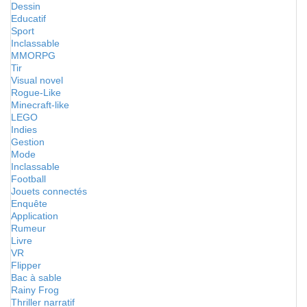
Dessin
Educatif
Sport
Inclassable
MMORPG
Tir
Visual novel
Rogue-Like
Minecraft-like
LEGO
Indies
Gestion
Mode
Inclassable
Football
Jouets connectés
Enquête
Application
Rumeur
Livre
VR
Flipper
Bac à sable
Rainy Frog
Thriller narratif