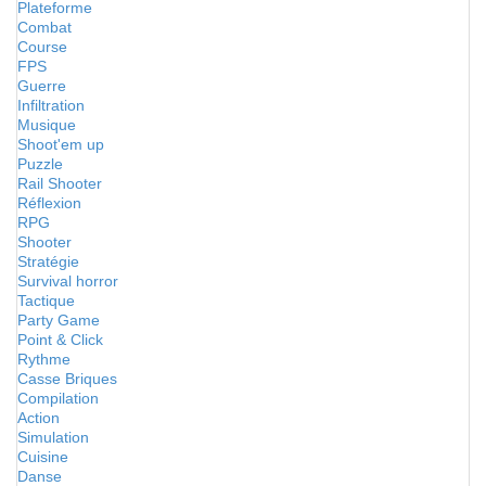
Plateforme
Combat
Course
FPS
Guerre
Infiltration
Musique
Shoot'em up
Puzzle
Rail Shooter
Réflexion
RPG
Shooter
Stratégie
Survival horror
Tactique
Party Game
Point & Click
Rythme
Casse Briques
Compilation
Action
Simulation
Cuisine
Danse