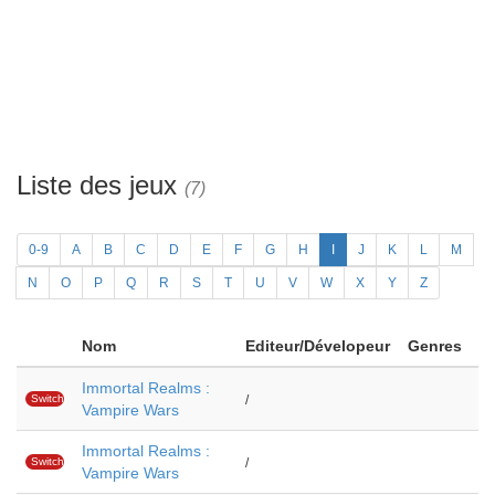
Liste des jeux
(7)
0-9
A
B
C
D
E
F
G
H
I
J
K
L
M
N
O
P
Q
R
S
T
U
V
W
X
Y
Z
Nom
Editeur/Dévelopeur
Genres
Immortal Realms :
Switch
/
Vampire Wars
Immortal Realms :
Switch
/
Vampire Wars