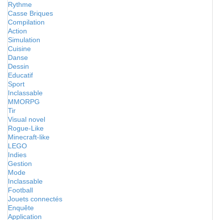
Rythme
Casse Briques
Compilation
Action
Simulation
Cuisine
Danse
Dessin
Educatif
Sport
Inclassable
MMORPG
Tir
Visual novel
Rogue-Like
Minecraft-like
LEGO
Indies
Gestion
Mode
Inclassable
Football
Jouets connectés
Enquête
Application