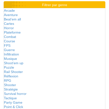
Filtrer par genre
Arcade
Aventure
Beat'em all
Cartes
Horror
Plateforme
Combat
Course
FPS
Guerre
Infiltration
Musique
Shoot'em up
Puzzle
Rail Shooter
Réflexion
RPG
Shooter
Stratégie
Survival horror
Tactique
Party Game
Point & Click