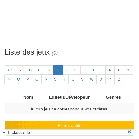
Liste des jeux
(0)
0-9
A
B
C
D
E
F
G
H
I
J
K
L
M
N
O
P
Q
R
S
T
U
V
W
X
Y
Z
Nom
Editeur/Dévelopeur
Genres
Aucun jeu ne correspond à vos critères.
Filtres actifs
Inclassable