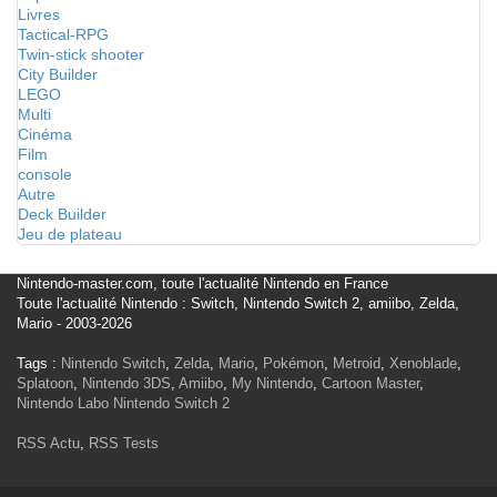
Livres
Tactical-RPG
Twin-stick shooter
City Builder
LEGO
Multi
Cinéma
Film
console
Autre
Deck Builder
Jeu de plateau
Nintendo-master.com, toute l'actualité Nintendo en France
Toute l'actualité Nintendo : Switch, Nintendo Switch 2, amiibo, Zelda,
Mario - 2003-2026
Tags :
Nintendo Switch
,
Zelda
,
Mario
,
Pokémon
,
Metroid
,
Xenoblade
,
Splatoon
,
Nintendo 3DS
,
Amiibo
,
My Nintendo
,
Cartoon Master
,
Nintendo Labo
Nintendo Switch 2
RSS Actu
,
RSS Tests