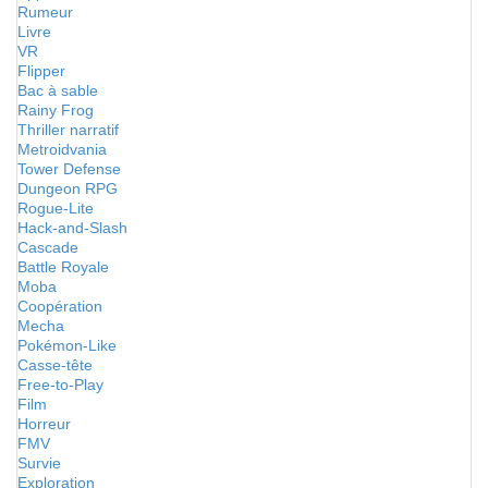
Rumeur
Livre
VR
Flipper
Bac à sable
Rainy Frog
Thriller narratif
Metroidvania
Tower Defense
Dungeon RPG
Rogue-Lite
Hack-and-Slash
Cascade
Battle Royale
Moba
Coopération
Mecha
Pokémon-Like
Casse-tête
Free-to-Play
Film
Horreur
FMV
Survie
Exploration