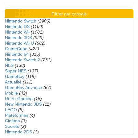
Filtrer par console
Nintendo Switch
(2906)
Nintendo DS
(1100)
Nintendo Wii
(1081)
Nintendo 3DS
(929)
Nintendo Wii U
(682)
GameCube
(422)
Nintendo 64
(315)
Nintendo Switch 2
(231)
NES
(138)
Super NES
(137)
GameBoy
(119)
Actualité
(111)
GameBoy Advance
(67)
Mobile
(42)
Retro-Gaming
(15)
New Nintendo 3DS
(11)
LEGO
(5)
Plateformes
(4)
Cinéma
(3)
Société
(2)
Nintendo 2DS
(1)