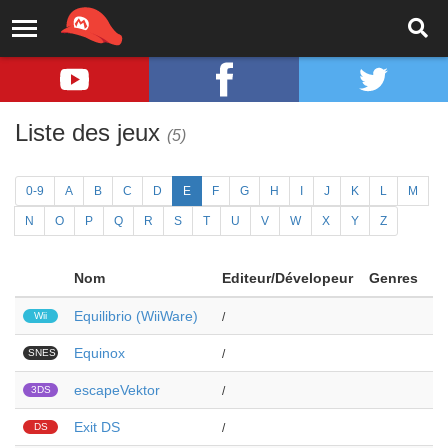
Liste des jeux
(5)
0-9
A
B
C
D
E
F
G
H
I
J
K
L
M
N
O
P
Q
R
S
T
U
V
W
X
Y
Z
Nom
Editeur/Dévelopeur
Genres
Equilibrio (WiiWare)
Wii
/
Equinox
SNES
/
escapeVektor
3DS
/
Exit DS
DS
/