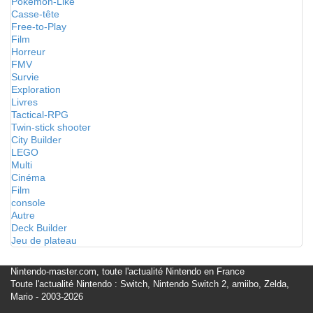
Pokémon-Like
Casse-tête
Free-to-Play
Film
Horreur
FMV
Survie
Exploration
Livres
Tactical-RPG
Twin-stick shooter
City Builder
LEGO
Multi
Cinéma
Film
console
Autre
Deck Builder
Jeu de plateau
Nintendo-master.com, toute l'actualité Nintendo en France
Toute l'actualité Nintendo : Switch, Nintendo Switch 2, amiibo, Zelda,
Mario - 2003-2026