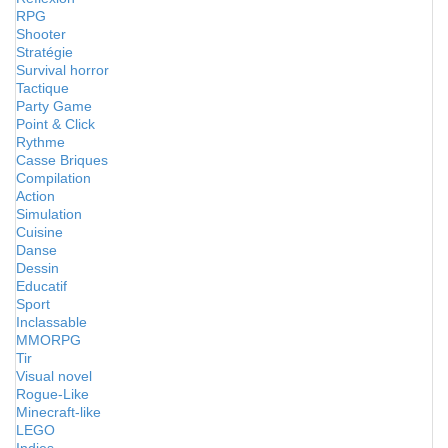
RPG
Shooter
Stratégie
Survival horror
Tactique
Party Game
Point & Click
Rythme
Casse Briques
Compilation
Action
Simulation
Cuisine
Danse
Dessin
Educatif
Sport
Inclassable
MMORPG
Tir
Visual novel
Rogue-Like
Minecraft-like
LEGO