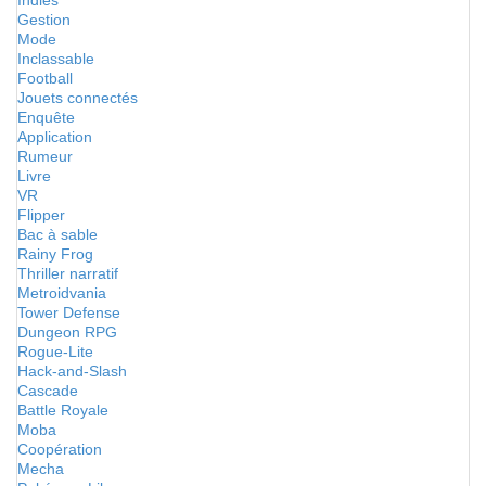
Indies
Gestion
Mode
Inclassable
Football
Jouets connectés
Enquête
Application
Rumeur
Livre
VR
Flipper
Bac à sable
Rainy Frog
Thriller narratif
Metroidvania
Tower Defense
Dungeon RPG
Rogue-Lite
Hack-and-Slash
Cascade
Battle Royale
Moba
Coopération
Mecha