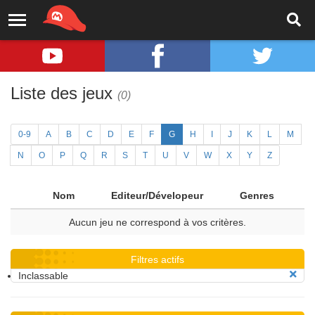
Liste des jeux
(0)
0-9
A
B
C
D
E
F
G
H
I
J
K
L
M
N
O
P
Q
R
S
T
U
V
W
X
Y
Z
Nom
Editeur/Dévelopeur
Genres
Aucun jeu ne correspond à vos critères.
Filtres actifs
Inclassable