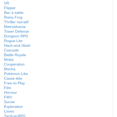
VR
Flipper
Bac à sable
Rainy Frog
Thriller narratif
Metroidvania
Tower Defense
Dungeon RPG
Rogue-Lite
Hack-and-Slash
Cascade
Battle Royale
Moba
Coopération
Mecha
Pokémon-Like
Casse-tête
Free-to-Play
Film
Horreur
FMV
Survie
Exploration
Livres
Tactical-RPG