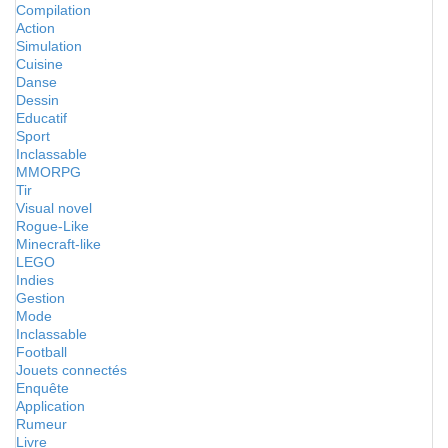
Compilation
Action
Simulation
Cuisine
Danse
Dessin
Educatif
Sport
Inclassable
MMORPG
Tir
Visual novel
Rogue-Like
Minecraft-like
LEGO
Indies
Gestion
Mode
Inclassable
Football
Jouets connectés
Enquête
Application
Rumeur
Livre