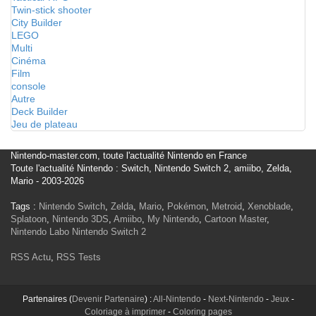
Twin-stick shooter
City Builder
LEGO
Multi
Cinéma
Film
console
Autre
Deck Builder
Jeu de plateau
Nintendo-master.com, toute l'actualité Nintendo en France
Toute l'actualité Nintendo : Switch, Nintendo Switch 2, amiibo, Zelda,
Mario - 2003-2026
Tags :
Nintendo Switch
,
Zelda
,
Mario
,
Pokémon
,
Metroid
,
Xenoblade
,
Splatoon
,
Nintendo 3DS
,
Amiibo
,
My Nintendo
,
Cartoon Master
,
Nintendo Labo
Nintendo Switch 2
RSS Actu
,
RSS Tests
Partenaires (
Devenir Partenaire
) :
All-Nintendo
-
Next-Nintendo
-
Jeux
-
Coloriage à imprimer
-
Coloring pages