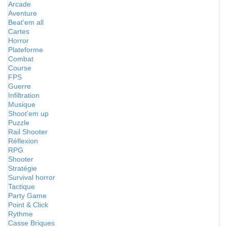
Arcade
Aventure
Beat'em all
Cartes
Horror
Plateforme
Combat
Course
FPS
Guerre
Infiltration
Musique
Shoot'em up
Puzzle
Rail Shooter
Réflexion
RPG
Shooter
Stratégie
Survival horror
Tactique
Party Game
Point & Click
Rythme
Casse Briques