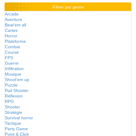
Filtrer par genre
Arcade
Aventure
Beat'em all
Cartes
Horror
Plateforme
Combat
Course
FPS
Guerre
Infiltration
Musique
Shoot'em up
Puzzle
Rail Shooter
Réflexion
RPG
Shooter
Stratégie
Survival horror
Tactique
Party Game
Point & Click