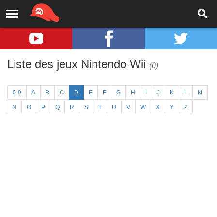
Liste des jeux Nintendo Wii
(0)
0-9
A
B
C
D
E
F
G
H
I
J
K
L
M
N
O
P
Q
R
S
T
U
V
W
X
Y
Z