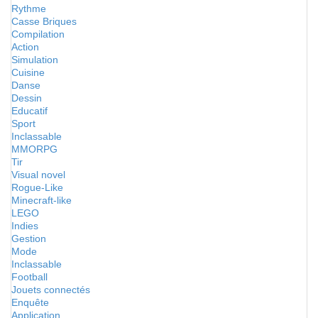
Rythme
Casse Briques
Compilation
Action
Simulation
Cuisine
Danse
Dessin
Educatif
Sport
Inclassable
MMORPG
Tir
Visual novel
Rogue-Like
Minecraft-like
LEGO
Indies
Gestion
Mode
Inclassable
Football
Jouets connectés
Enquête
Application