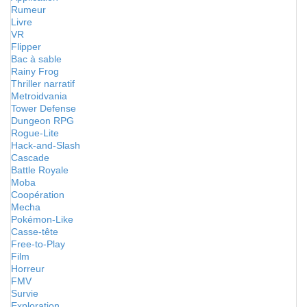
Rumeur
Livre
VR
Flipper
Bac à sable
Rainy Frog
Thriller narratif
Metroidvania
Tower Defense
Dungeon RPG
Rogue-Lite
Hack-and-Slash
Cascade
Battle Royale
Moba
Coopération
Mecha
Pokémon-Like
Casse-tête
Free-to-Play
Film
Horreur
FMV
Survie
Exploration