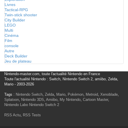
Livres
Tactical-RPG
Twin-stick shooter
City Builder
LEGO
Multi
Cinéma
Film
console
Autre
Deck Builder
Jeu de plateau
Nintendo-master.com, toute l'actualité Nintendo en France
Toute l'actualité Nintendo : Switch, Nintendo Switch 2, amiibo, Zelda,
Mario - 2003-2026
Tags :
Nintendo Switch
,
Zelda
,
Mario
,
Pokémon
,
Metroid
,
Xenoblade
,
Splatoon
,
Nintendo 3DS
,
Amiibo
,
My Nintendo
,
Cartoon Master
,
Nintendo Labo
Nintendo Switch 2
RSS Actu
,
RSS Tests