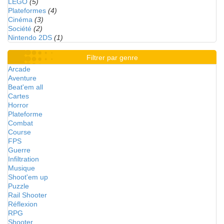
LEGO
(5)
Plateformes
(4)
Cinéma
(3)
Société
(2)
Nintendo 2DS
(1)
Filtrer par genre
Arcade
Aventure
Beat'em all
Cartes
Horror
Plateforme
Combat
Course
FPS
Guerre
Infiltration
Musique
Shoot'em up
Puzzle
Rail Shooter
Réflexion
RPG
Shooter