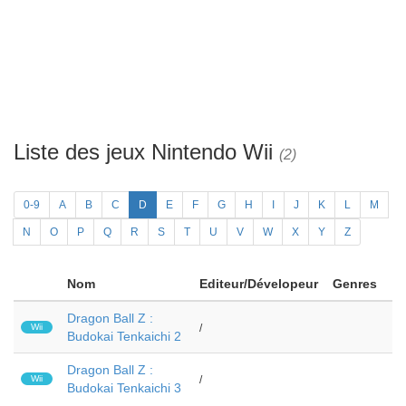
Liste des jeux Nintendo Wii
(2)
0-9
A
B
C
D
E
F
G
H
I
J
K
L
M
N
O
P
Q
R
S
T
U
V
W
X
Y
Z
Nom
Editeur/Dévelopeur
Genres
Dragon Ball Z :
Wii
/
Budokai Tenkaichi 2
Dragon Ball Z :
Wii
/
Budokai Tenkaichi 3