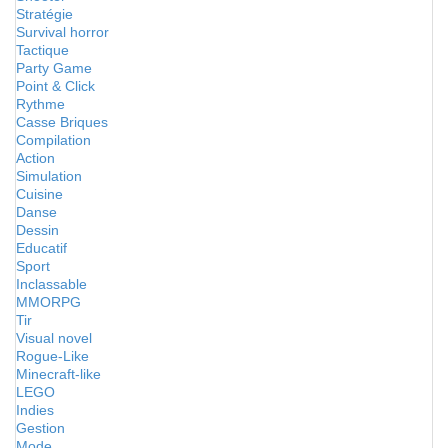
Stratégie
Survival horror
Tactique
Party Game
Point & Click
Rythme
Casse Briques
Compilation
Action
Simulation
Cuisine
Danse
Dessin
Educatif
Sport
Inclassable
MMORPG
Tir
Visual novel
Rogue-Like
Minecraft-like
LEGO
Indies
Gestion
Mode