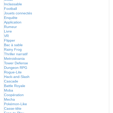
Inclassable
Football
Jouets connectés
Enquête
Application
Rumeur
Livre
VR
Flipper
Bac à sable
Rainy Frog
Thriller narratif
Metroidvania
Tower Defense
Dungeon RPG
Rogue-Lite
Hack-and-Slash
Cascade
Battle Royale
Moba
Coopération
Mecha
Pokémon-Like
Casse-tête