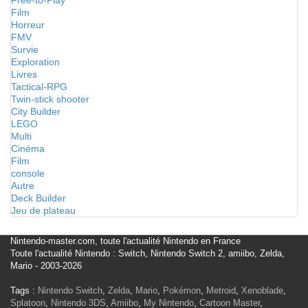
Free-to-Play
Film
Horreur
FMV
Survie
Exploration
Livres
Tactical-RPG
Twin-stick shooter
City Builder
LEGO
Multi
Cinéma
Film
console
Autre
Deck Builder
Jeu de plateau
Nintendo-master.com, toute l'actualité Nintendo en France
Toute l'actualité Nintendo : Switch, Nintendo Switch 2, amiibo, Zelda,
Mario - 2003-2026
Tags :
Nintendo Switch
,
Zelda
,
Mario
,
Pokémon
,
Metroid
,
Xenoblade
,
Splatoon
,
Nintendo 3DS
,
Amiibo
,
My Nintendo
,
Cartoon Master
,