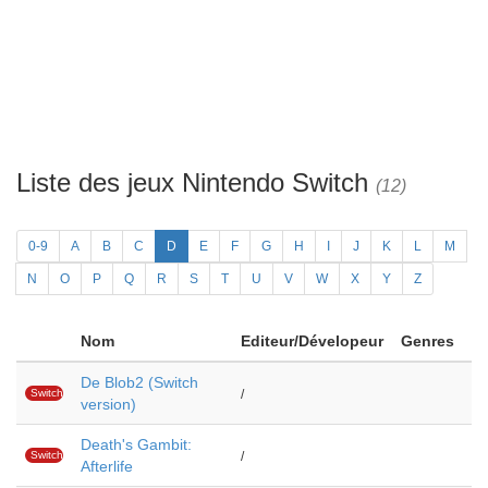
Liste des jeux Nintendo Switch
(12)
0-9
A
B
C
D
E
F
G
H
I
J
K
L
M
N
O
P
Q
R
S
T
U
V
W
X
Y
Z
Nom
Editeur/Dévelopeur
Genres
De Blob2 (Switch
Switch
/
version)
Death's Gambit:
Switch
/
Afterlife