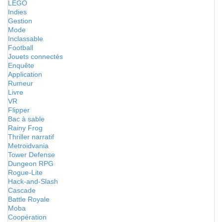
LEGO
Indies
Gestion
Mode
Inclassable
Football
Jouets connectés
Enquête
Application
Rumeur
Livre
VR
Flipper
Bac à sable
Rainy Frog
Thriller narratif
Metroidvania
Tower Defense
Dungeon RPG
Rogue-Lite
Hack-and-Slash
Cascade
Battle Royale
Moba
Coopération