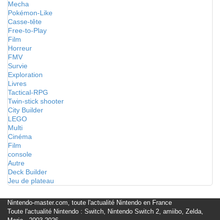
Mecha
Pokémon-Like
Casse-tête
Free-to-Play
Film
Horreur
FMV
Survie
Exploration
Livres
Tactical-RPG
Twin-stick shooter
City Builder
LEGO
Multi
Cinéma
Film
console
Autre
Deck Builder
Jeu de plateau
Nintendo-master.com, toute l'actualité Nintendo en France
Toute l'actualité Nintendo : Switch, Nintendo Switch 2, amiibo, Zelda,