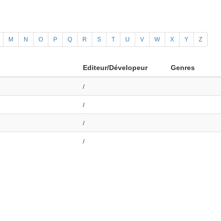
M
N
O
P
Q
R
S
T
U
V
W
X
Y
Z
Editeur/Dévelopeur
Genres
/
/
/
/