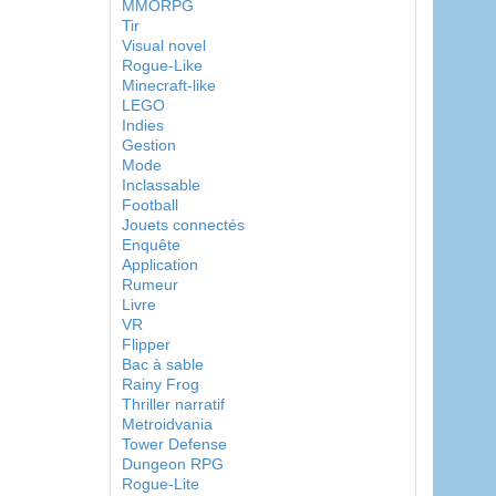
MMORPG
Tir
Visual novel
Rogue-Like
Minecraft-like
LEGO
Indies
Gestion
Mode
Inclassable
Football
Jouets connectés
Enquête
Application
Rumeur
Livre
VR
Flipper
Bac à sable
Rainy Frog
Thriller narratif
Metroidvania
Tower Defense
Dungeon RPG
Rogue-Lite