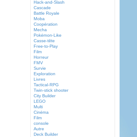
Hack-and-Slash
Cascade
Battle Royale
Moba
Coopération
Mecha
Pokémon-Like
Casse-tête
Free-to-Play
Film
Horreur
FMV
Survie
Exploration
Livres
Tactical-RPG
Twin-stick shooter
City Builder
LEGO
Multi
Cinéma
Film
console
Autre
Deck Builder