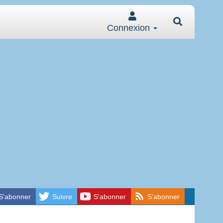
Connexion
S'abonner
Suivre
S'abonner
S'abonner