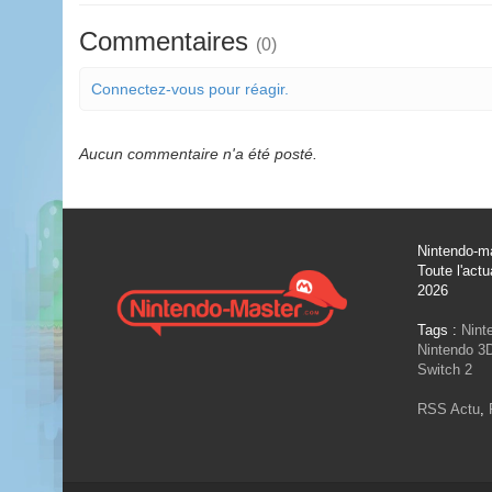
Commentaires
(0)
Connectez-vous pour réagir.
Aucun commentaire n'a été posté.
Nintendo-ma
Toute l'actu
2026
Tags :
Nint
Nintendo 3
Switch 2
RSS Actu
,