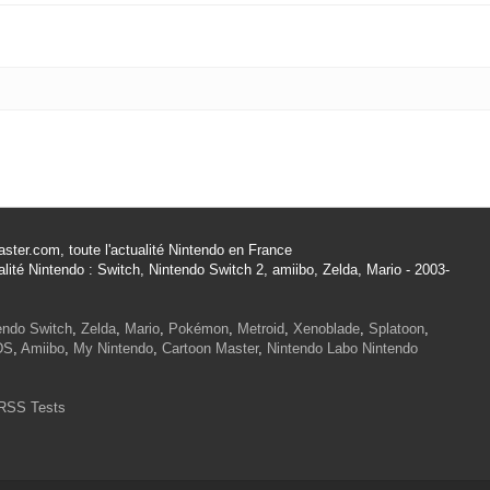
ster.com, toute l'actualité Nintendo en France
alité Nintendo : Switch, Nintendo Switch 2, amiibo, Zelda, Mario - 2003-
endo Switch
,
Zelda
,
Mario
,
Pokémon
,
Metroid
,
Xenoblade
,
Splatoon
,
DS
,
Amiibo
,
My Nintendo
,
Cartoon Master
,
Nintendo Labo
Nintendo
RSS Tests