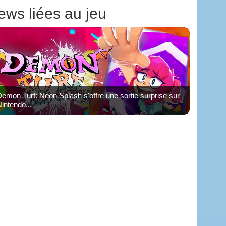
ews liées au jeu
emon Turf: Neon Splash s'offre une sortie surprise sur
intendo...