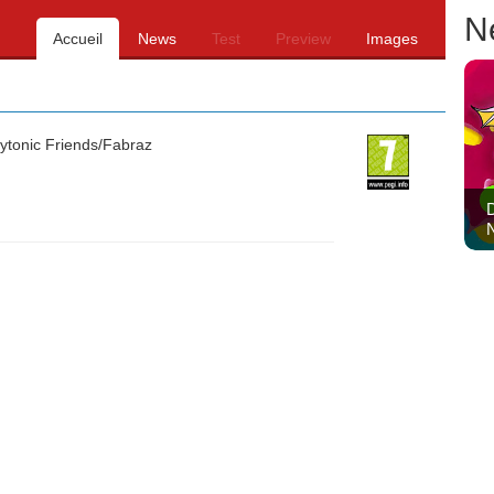
N
Accueil
News
Test
Preview
Images
ytonic Friends/Fabraz
D
N