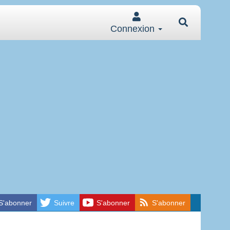
Connexion
S'abonner
Suivre
S'abonner
S'abonner