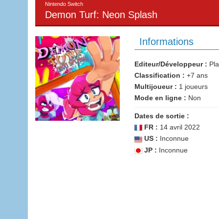
Nintendo Switch
Demon Turf: Neon Splash
Informations
Editeur/Développeur :
Pla
Classification :
+7 ans
Multijoueur :
1 joueurs
Mode en ligne :
Non
Dates de sortie :
FR :
14 avril 2022
US :
Inconnue
JP :
Inconnue