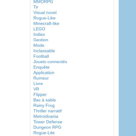
MMORPG
Tir
Visual novel
Rogue-Like
Minecraft-like
LEGO
Indies
Gestion
Mode
Inclassable
Football
Jouets connectés
Enquête
Application
Rumeur
Livre
VR
Flipper
Bac à sable
Rainy Frog
Thriller narratif
Metroidvania
Tower Defense
Dungeon RPG
Rogue-Lite