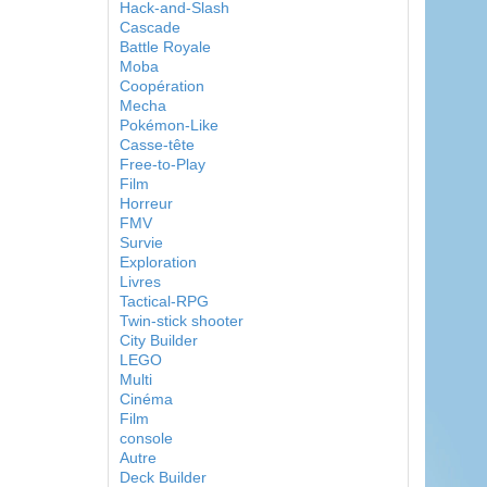
Hack-and-Slash
Cascade
Battle Royale
Moba
Coopération
Mecha
Pokémon-Like
Casse-tête
Free-to-Play
Film
Horreur
FMV
Survie
Exploration
Livres
Tactical-RPG
Twin-stick shooter
City Builder
LEGO
Multi
Cinéma
Film
console
Autre
Deck Builder