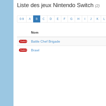
Liste des jeux Nintendo Switch
(2)
0-9
A
B
C
D
E
F
G
H
I
J
K
L
Nom
Battle Chef Brigade
Switch
Brawl
Switch