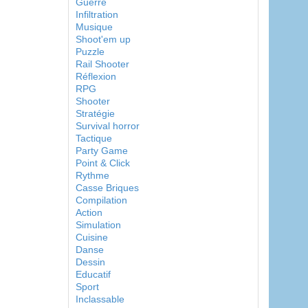
Guerre
Infiltration
Musique
Shoot'em up
Puzzle
Rail Shooter
Réflexion
RPG
Shooter
Stratégie
Survival horror
Tactique
Party Game
Point & Click
Rythme
Casse Briques
Compilation
Action
Simulation
Cuisine
Danse
Dessin
Educatif
Sport
Inclassable