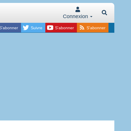
Connexion
S'abonner
Suivre
S'abonner
S'abonner