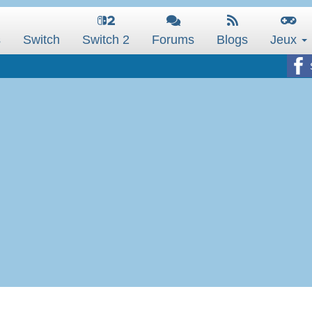
s
Switch
Switch 2
Forums
Blogs
Jeux