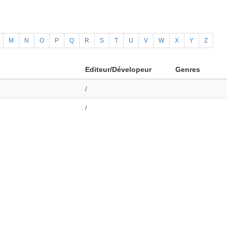
M
N
O
P
Q
R
S
T
U
V
W
X
Y
Z
Editeur/Dévelopeur
Genres
/
/