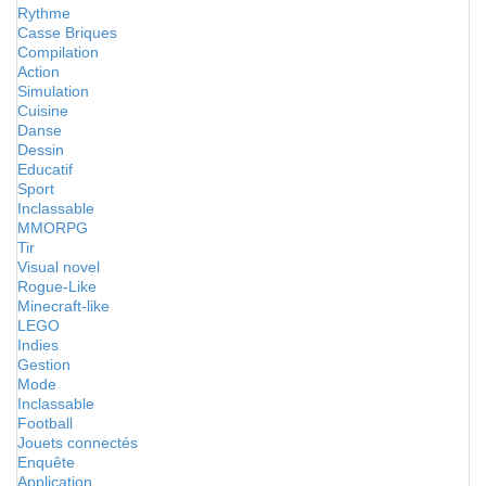
Rythme
Casse Briques
Compilation
Action
Simulation
Cuisine
Danse
Dessin
Educatif
Sport
Inclassable
MMORPG
Tir
Visual novel
Rogue-Like
Minecraft-like
LEGO
Indies
Gestion
Mode
Inclassable
Football
Jouets connectés
Enquête
Application