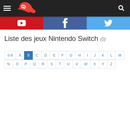
Liste des jeux Nintendo Switch
(0)
0-9
A
B
C
D
E
F
G
H
I
J
K
L
M
N
O
P
Q
R
S
T
U
V
W
X
Y
Z