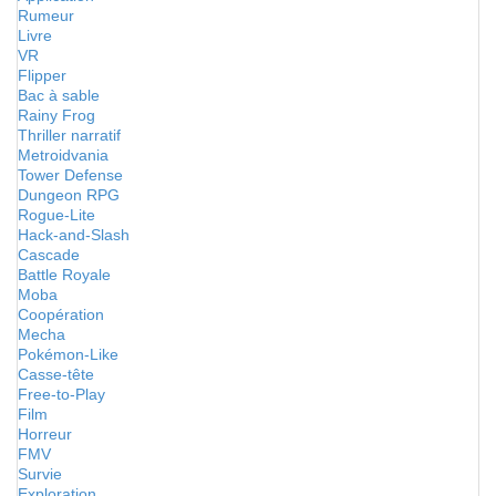
Rumeur
Livre
VR
Flipper
Bac à sable
Rainy Frog
Thriller narratif
Metroidvania
Tower Defense
Dungeon RPG
Rogue-Lite
Hack-and-Slash
Cascade
Battle Royale
Moba
Coopération
Mecha
Pokémon-Like
Casse-tête
Free-to-Play
Film
Horreur
FMV
Survie
Exploration