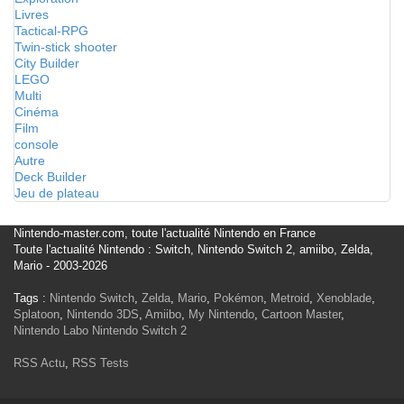
Livres
Tactical-RPG
Twin-stick shooter
City Builder
LEGO
Multi
Cinéma
Film
console
Autre
Deck Builder
Jeu de plateau
Nintendo-master.com, toute l'actualité Nintendo en France
Toute l'actualité Nintendo : Switch, Nintendo Switch 2, amiibo, Zelda,
Mario - 2003-2026
Tags :
Nintendo Switch
,
Zelda
,
Mario
,
Pokémon
,
Metroid
,
Xenoblade
,
Splatoon
,
Nintendo 3DS
,
Amiibo
,
My Nintendo
,
Cartoon Master
,
Nintendo Labo
Nintendo Switch 2
RSS Actu
,
RSS Tests