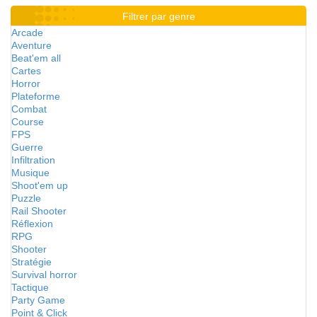
Filtrer par genre
Arcade
Aventure
Beat'em all
Cartes
Horror
Plateforme
Combat
Course
FPS
Guerre
Infiltration
Musique
Shoot'em up
Puzzle
Rail Shooter
Réflexion
RPG
Shooter
Stratégie
Survival horror
Tactique
Party Game
Point & Click