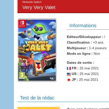
Nintendo Switch
Very Very Valet
Informations
Editeur/Développeur :
/
Classification :
+3 ans
Multijoueur :
1-4 joueurs
Mode en ligne :
Non
Dates de sortie :
FR :
25 mai 2021
US :
25 mai 2021
JP :
25 mai 2021
Test de la rédac
Avec son humour omnipr