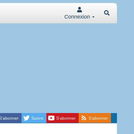
Connexion
S'abonner
Suivre
S'abonner
S'abonner