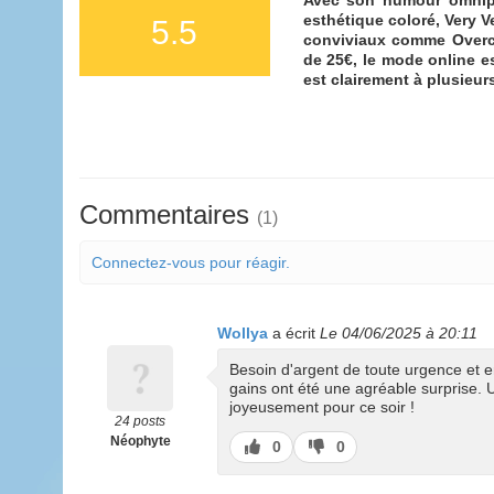
esthétique coloré, Very V
5.5
conviviaux comme Overco
de 25€, le mode online es
est clairement à plusieurs
Commentaires
(1)
Connectez-vous pour réagir.
Wollya
a écrit
Le 04/06/2025 à 20:11
Besoin d'argent de toute urgence et e
gains ont été une agréable surprise. 
joyeusement pour ce soir !
24 posts
Néophyte
J’aime
J’aime
0
0
pas