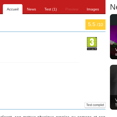
N
Accueil
News
Test (1)
Preview
Images
5.5
/10
V
s
V
Test complet
ésent, son moteur physique propice au carnage et son