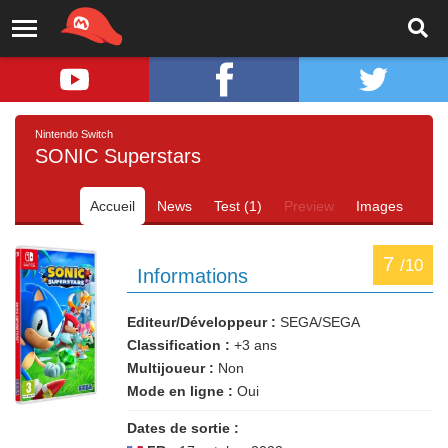
Nintendo Switch
SONIC Superstars
Accueil
News
Test (1)
Preview
Images
7
/10
Informations
Editeur/Développeur :
SEGA/SEGA
Classification :
+3 ans
Multijoueur :
Non
Mode en ligne :
Oui
Dates de sortie :