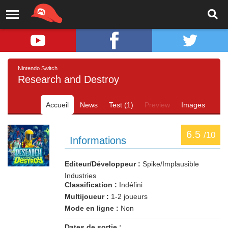
Nintendo Switch
Research and Destroy
Accueil
News
Test (1)
Preview
Images
6.5
/10
Informations
Editeur/Développeur :
Spike/Implausible
Industries
Classification :
Indéfini
Multijoueur :
1-2 joueurs
Mode en ligne :
Non
Dates de sortie :