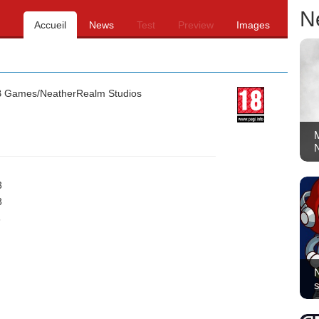
N
Accueil
News
Test
Preview
Images
Games/NeatherRealm Studios
M
N
3
3
3
N
s