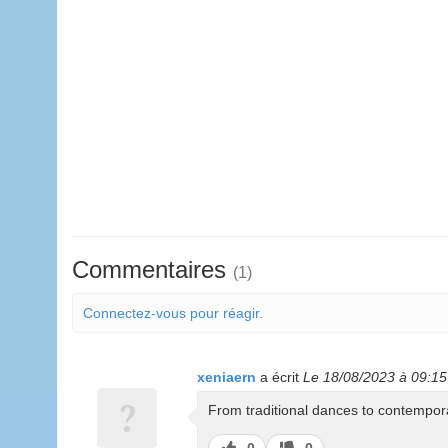
Commentaires
(1)
Connectez-vous pour réagir.
xeniaern
a écrit
Le 18/08/2023 à 09:15
From traditional dances to contemporar
J’aime
J’aime