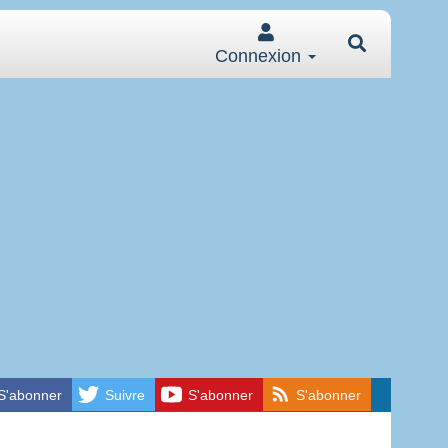
Connexion
S'abonner
Suivre
S'abonner
S'abonner