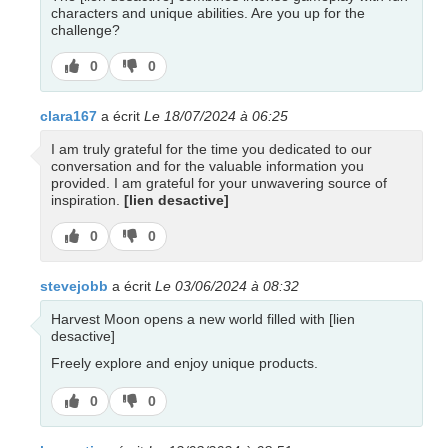
characters and unique abilities. Are you up for the
challenge?
J’aime
J’aime
0
0
pas
clara167
a écrit
Le 18/07/2024 à 06:25
I am truly grateful for the time you dedicated to our
conversation and for the valuable information you
provided. I am grateful for your unwavering source of
inspiration.
[lien desactive]
J’aime
J’aime
0
0
pas
stevejobb
a écrit
Le 03/06/2024 à 08:32
Harvest Moon opens a new world filled with [lien
desactive]
Freely explore and enjoy unique products.
J’aime
J’aime
0
0
pas