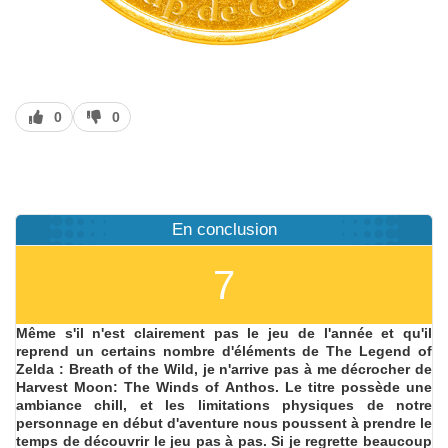
J’aime
J’aime
0
0
pas
En conclusion
7
Même s'il n'est clairement pas le jeu de l'année et qu'il
reprend un certains nombre d'éléments de The Legend of
Zelda : Breath of the Wild, je n'arrive pas à me décrocher de
Harvest Moon: The Winds of Anthos. Le titre possède une
ambiance chill, et les limitations physiques de notre
personnage en début d'aventure nous poussent à prendre le
temps de découvrir le jeu pas à pas. Si je regrette beaucoup