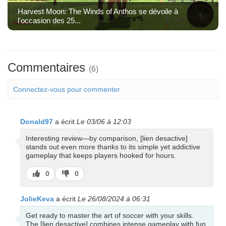
Harvest Moon: The Winds of Anthos se dévoile à
l'occasion des 25...
Commentaires
(6)
Connectez-vous pour commenter
Donald97
a écrit
Le 03/06 à 12:03
Interesting review—by comparison, [lien desactive]
stands out even more thanks to its simple yet addictive
gameplay that keeps players hooked for hours.
J’aime
J’aime
0
0
pas
JolieKeva
a écrit
Le 26/08/2024 à 06:31
Get ready to master the art of soccer with your skills.
The [lien desactive] combines intense gameplay with fun