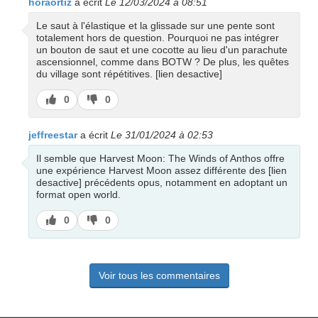
horaortiz
a écrit
Le 12/03/2024 à 08:51
Le saut à l'élastique et la glissade sur une pente sont
totalement hors de question. Pourquoi ne pas intégrer
un bouton de saut et une cocotte au lieu d'un parachute
ascensionnel, comme dans BOTW ? De plus, les quêtes
du village sont répétitives. [lien desactive]
J’aime
J’aime
0
0
pas
jeffreestar
a écrit
Le 31/01/2024 à 02:53
Il semble que Harvest Moon: The Winds of Anthos offre
une expérience Harvest Moon assez différente des [lien
desactive] précédents opus, notamment en adoptant un
format open world.
J’aime
J’aime
0
0
pas
Voir tous les commentaires