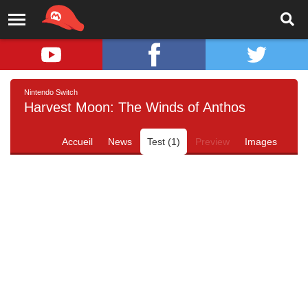
Nintendo Switch
Harvest Moon: The Winds of Anthos
Accueil
News
Test (1)
Preview
Images