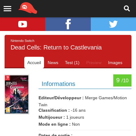
Nintendo Switch
Dead Cells: Return to Castlevania
Accueil
News
Test (1)
Preview
Images
9
/10
Informations
Editeur/Développeur :
Merge Games/Motion
Twin
Classification :
-16 ans
Multijoueur :
1 joueurs
Mode en ligne :
Non
Dates de sortie :