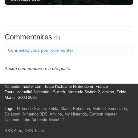
Commentaires
(0)
Connectez-vous pour commenter
Aucun commentaire n'a été posté.
Nintendo-master.com, toute l'actualité Nintendo en France
Toute l'actualité Nintendo : Switch, Nintendo Switch 2, amiibo, Zelda,
Mario - 2003-2026
Tags :
Nintendo Switch
,
Zelda
,
Mario
,
Pokémon
,
Metroid
,
Xenoblade
,
Splatoon
,
Nintendo 3DS
,
Amiibo
,
My Nintendo
,
Cartoon Master
,
Nintendo Labo
Nintendo Switch 2
RSS Actu
,
RSS Tests