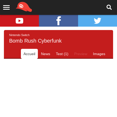
Nintendo Switch
Bomb Rush Cyberfunk
Accueil
News
Test (1)
Preview
Images