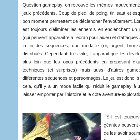
Question gameplay, on retrouve les mêmes mouvement
jeux précédents. Coup de pied, de poing, tir, saut et esq
bon moment permettent de déclencher l’envoûtement. Lor
est toujours d’éliminer les ennemis en enclenchant 
(qui peuvent apparaître à l’écran pour aider) et d’attaque
la fin des séquences, une médaille (or, argent, bronz
distribués. Cependant, très vite, il apparait que les dével
plus loin que les opus précédents en proposant d’au
techniques (et surprises) mais aussi d‘autres game
différentes séquences et personnages. Le jeu est donc, sûr
cela, qu’il y a un mode facile qui réduit le gameplay à 
laisser emporter par l’histoire et le côté aventure-explorati
S’il est toujou
géantes peuvent 
de les avoir sou