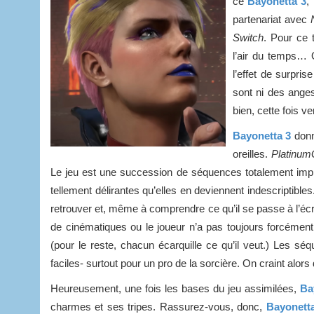
ce
Bayonetta 3
,
partenariat avec
Switch
. Pour ce 
l’air du temps… 
l’effet de surpri
sont ni des ange
bien, cette fois v
Bayonetta 3
donne
oreilles.
Platinu
Le jeu est une succession de séquences totalement impr
tellement délirantes qu’elles en deviennent indescriptible
retrouver et, même à comprendre ce qu’il se passe à l’écr
de cinématiques ou le joueur n’a pas toujours forcément 
(pour le reste, chacun écarquille ce qu’il veut.) Les s
faciles- surtout pour un pro de la sorcière. On craint alor
Heureusement, une fois les bases du jeu assimilées,
Ba
charmes et ses tripes. Rassurez-vous, donc,
Bayonett