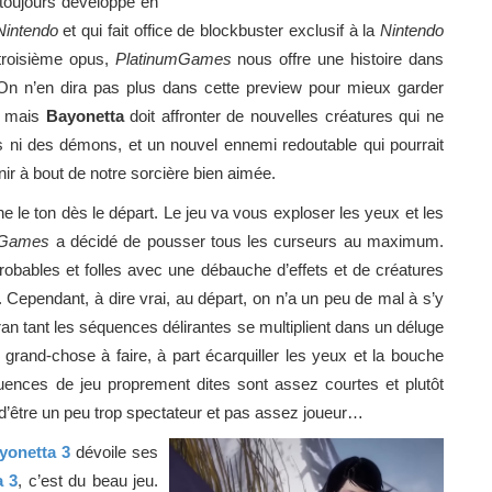
 toujours développé en
Nintendo
et qui fait office de blockbuster exclusif à la
Nintendo
troisième opus,
PlatinumGames
nous offre une histoire dans
On n’en dira pas plus dans cette preview pour mieux garder
se mais
Bayonetta
doit affronter de nouvelles créatures qui ne
s ni des démons, et un nouvel ennemi redoutable qui pourrait
enir à bout de notre sorcière bien aimée.
 le ton dès le départ. Le jeu va vous exploser les yeux et les
mGames
a décidé de pousser tous les curseurs au maximum.
obables et folles avec une débauche d’effets et de créatures
s. Cependant, à dire vrai, au départ, on n’a un peu de mal à s’y
an tant les séquences délirantes se multiplient dans un déluge
grand-chose à faire, à part écarquiller les yeux et la bouche
équences de jeu proprement dites sont assez courtes et plutôt
s d’être un peu trop spectateur et pas assez joueur…
yonetta 3
dévoile ses
a 3
, c’est du beau jeu.