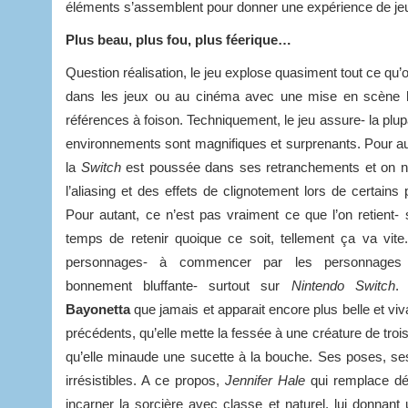
éléments s’assemblent pour donner une expérience de jeu 
Plus beau, plus fou, plus féerique…
Question réalisation, le jeu explose quasiment tout ce qu’
dans les jeux ou au cinéma avec une mise en scène 
références à foison. Techniquement, le jeu assure- la plu
environnements sont magnifiques et surprenants. Pour au
la
Switch
est poussée dans ses retranchements et on n
l’aliasing et des effets de clignotement lors de certain
Pour autant, ce n’est pas vraiment ce que l’on retient- s
temps de retenir quoique ce soit, tellement ça va vite
personnages- à commencer par les personnages p
bonnement bluffante- surtout sur
Nintendo Switch
Bayonetta
que jamais et apparait encore plus belle et vi
précédents, qu’elle mette la fessée à une créature de troi
qu’elle minaude une sucette à la bouche. Ses poses, s
irrésistibles. A ce propos,
Jennifer Hale
qui remplace d
incarner la sorcière avec classe et naturel, lui donnant 