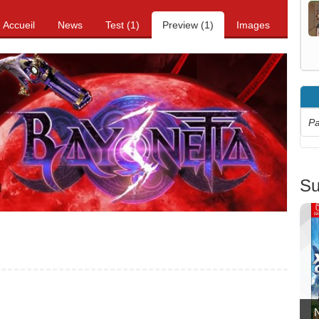
Accueil
News
Test (1)
Preview (1)
Images
Pa
Su
N