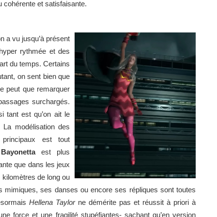
cohérente et satisfaisante.
on a vu jusqu’à présent
hyper rythmée et des
part du temps. Certains
tant, on sent bien que
e peut que remarquer
s passages surchargés.
i tant est qu’on ait le
. La modélisation des
rincipaux est tout
.
Bayonetta
est plus
vante que dans les jeux
s kilomètres de long ou
es mimiques, ses danses ou encore ses répliques sont toutes
ésormais
Hellena Taylor
ne démérite pas et réussit à priori à
une force et une fragilité stupéfiantes- sachant qu’en version