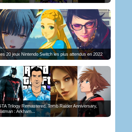
es 20 jeux Nintendo Switch les plus attendus en 2022
GTA Trilogy Remastered, Tomb Raider Anniversary,
atman : Arkham...