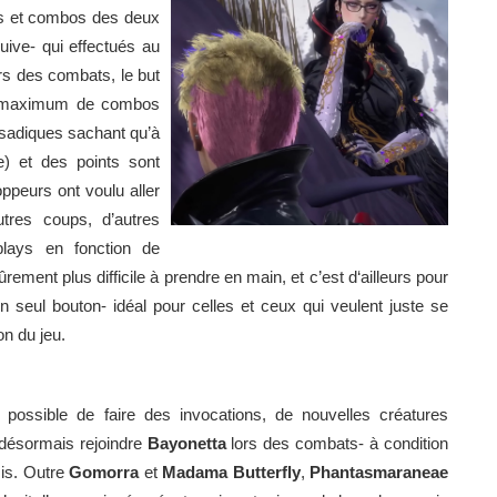
s et combos des deux
uive- qui effectués au
s des combats, le but
un maximum de combos
s sadiques sachant qu’à
e) et des points sont
oppeurs ont voulu aller
tres coups, d’autres
plays en fonction de
ement plus difficile à prendre en main, et c’est d‘ailleurs pour
un seul bouton- idéal pour celles et ceux qui veulent juste se
on du jeu.
rs possible de faire des invocations, de nouvelles créatures
désormais rejoindre
Bayonetta
lors des combats- à condition
mis. Outre
Gomorra
et
Madama Butterfly
,
Phantasmaraneae