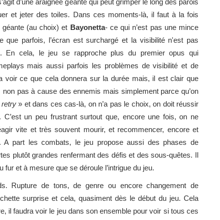
l s’agit d’une araignée géante qui peut grimper le long des parois
er et jeter des toiles. Dans ces moments-là, il faut à la fois
re géante (au choix) et
Bayonetta
- ce qui n’est pas une mince
re que parfois, l’écran est surchargé et la visibilité n'est pas
e. En cela, le jeu se rapproche plus du premier opus qui
ameplays mais aussi parfois les problèmes de visibilité et de
a voir ce que cela donnera sur la durée mais, il est clair que
re, non pas à cause des ennemis mais simplement parce qu’on
 retry
» et dans ces cas-là, on n’a pas le choix, on doit réussir
. C’est un peu frustrant surtout que, encore une fois, on ne
 réagir vite et très souvent mourir, et recommencer, encore et
g. A part les combats, le jeu propose aussi des phases de
es plutôt grandes renfermant des défis et des sous-quêtes. Il
 fur et à mesure que se déroule l’intrigue du jeu.
ds. Rupture de tons, de genre ou encore changement de
chette surprise et cela, quasiment dès le début du jeu. Cela
e, il faudra voir le jeu dans son ensemble pour voir si tous ces