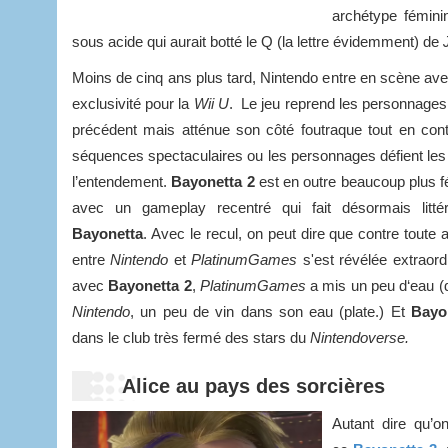
archétype fémini
sous acide qui aurait botté le Q (la lettre évidemment) de
Moins de cinq ans plus tard, Nintendo entre en scène av
exclusivité pour la
Wii U
. Le jeu reprend les personnages e
précédent mais atténue son côté foutraque tout en conti
séquences spectaculaires ou les personnages défient les l
l’entendement.
Bayonetta 2
est en outre beaucoup plus fé
avec un gameplay recentré qui fait désormais litt
Bayonetta
. Avec le recul, on peut dire que contre toute a
entre
Nintendo
et
PlatinumGames
s'est révélée extraord
avec
Bayonetta 2
,
PlatinumGames
a mis un peu d‘eau (d
Nintendo
, un peu de vin dans son eau (plate.) Et
Bayo
dans le club très fermé des stars du
Nintendoverse.
Alice au pays des sorcières
Autant dire qu’o