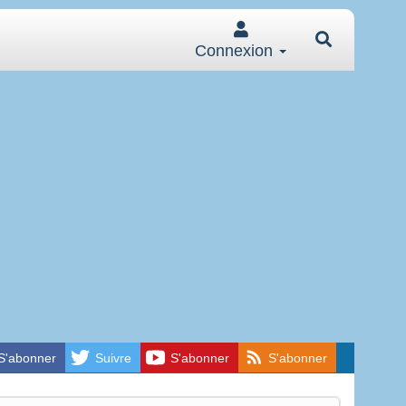
Connexion
S'abonner
Suivre
S'abonner
S'abonner