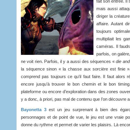
fait son entrée. I
mais aussi attaqu
diriger la créatu
affaire. Autant di
toujours optimal
multipliait les g
caméras. Il faudr
parfois, on galè
ne voit rien. Parfois, il y a aussi des séquences «
die and
la séquence sinon « la chasse aux sorcière est finie »
comprend pas toujours ce qu’il faut faire. Il faut alors
encore jusqu’à trouver le bon chemin et le bon timin
plateforme ou encore d’exploration dans des zones ouvert
y a donc, à priori, pas mal de contenu que l’on découvre au
Bayonetta 3
est un jeu surprenant à bien des égar
personnages et de point de vue, le jeu est une vraie po
donne du rythme et permet de varier les plaisirs. Là encor