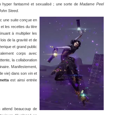
n hyper fantasmé et sexualisé ; une sorte de
Madame Peel
John Steed.
ec une suite conçue en
t les recettes du titre
nuant à multiplier les
ois de la gravité et de
erique et grand public
éralement corps avec
ttente, la collaboration
inaire. Manifestement,
e vie) dans son vin et
netta
est ainsi entrée
n attend beaucoup de