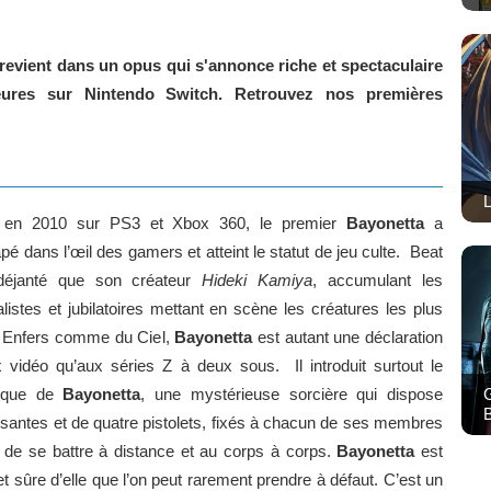
a revient dans un opus qui s'annonce riche et spectaculaire
ures sur Nintendo Switch. Retrouvez nos premières
L
rti en 2010 sur PS3 et Xbox 360, le premier
Bayonetta
a
é dans l’œil des gamers et atteint le statut de jeu culte. Beat
déjanté que son créateur
Hideki Kamiya
, accumulant les
istes et jubilatoires mettant en scène les créatures les plus
 Enfers comme du Ciel,
Bayonetta
est autant une déclaration
 vidéo qu’aux séries Z à deux sous. Il introduit surtout le
nique de
Bayonetta
, une mystérieuse sorcière qui dispose
B
ssantes et de quatre pistolets, fixés à chacun de ses membres
t de se battre à distance et au corps à corps.
Bayonetta
est
t sûre d’elle que l’on peut rarement prendre à défaut. C’est un