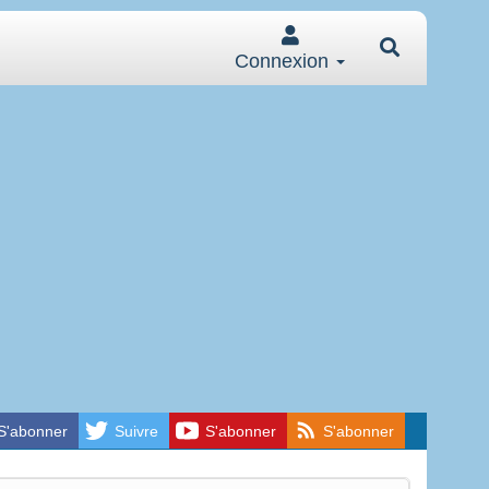
Connexion
S'abonner
Suivre
S'abonner
S'abonner