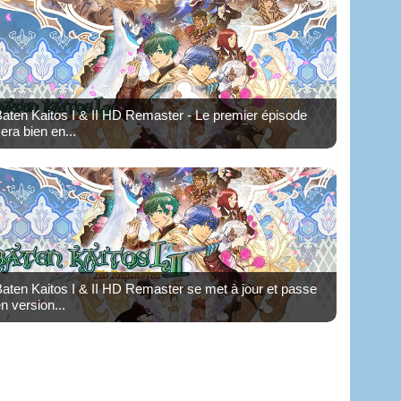
aten Kaitos I & II HD Remaster - Le premier épisode
era bien en...
aten Kaitos I & II HD Remaster se met à jour et passe
n version...