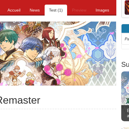
Accueil
News
Test (1)
Preview
Images
Pa
Su
 Remaster
B
a