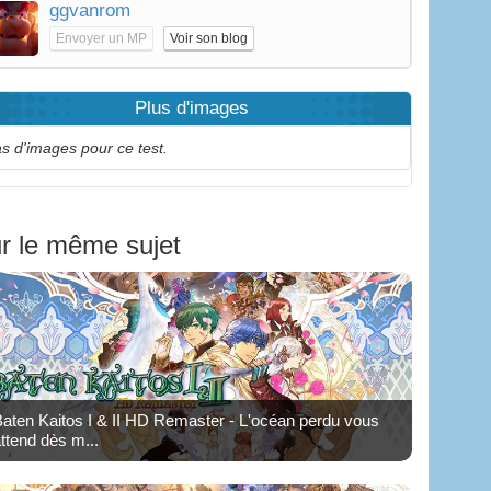
ggvanrom
Envoyer un MP
Voir son blog
Plus d'images
s d'images pour ce test.
r le même sujet
aten Kaitos I & II HD Remaster - L'océan perdu vous
ttend dès m...