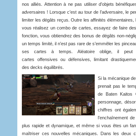
nos alliés. Attention à ne pas utiliser d’objets bénéfiq
adversaires ! Lorsque c’est au tour de l’adversaire, le 
limiter les dégâts reçus. Outre les affinités élémentaires
vous réalisez un combo de cartes, essayez de faire des s
fonction, vous obtiendrez des bonus de dégâts non-négli
un temps limité, il n’est pas rare de s’emmêler les pince
ses cartes à temps. Aléatoire oblige, il peu
cartes offensives ou défensives, limitant drastiqueme
des decks équilibrés.
Si la mécanique des
prenait pas le te
de Baten Kaitos O
personnage, déso
chiffres ont égal
l’enchaînement de 
plus rapide et dynamique, et même si vous êtes un fan
maîtriser ces nouvelles mécaniques. Dans les deux cas