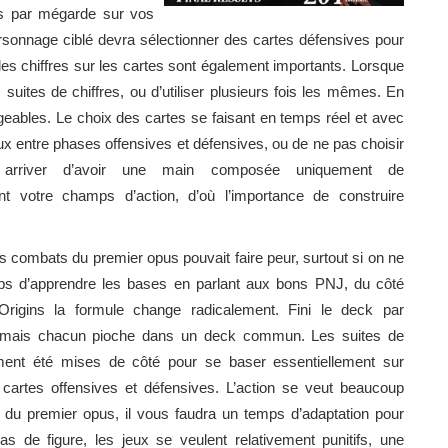
ues par mégarde sur vos
personnage ciblé devra sélectionner des cartes défensives pour
, les chiffres sur les cartes sont également importants. Lorsque
uites de chiffres, ou d’utiliser plusieurs fois les mêmes. En
geables. Le choix des cartes se faisant en temps réel et avec
aux entre phases offensives et défensives, ou de ne pas choisir
t arriver d’avoir une main composée uniquement de
nt votre champs d’action, d’où l’importance de construire
 combats du premier opus pouvait faire peur, surtout si on ne
mps d’apprendre les bases en parlant aux bons PNJ, du côté
rigins la formule change radicalement. Fini le deck par
rmais chacun pioche dans un deck commun. Les suites de
ement été mises de côté pour se baser essentiellement sur
cartes offensives et défensives. L’action se veut beaucoup
 du premier opus, il vous faudra un temps d’adaptation pour
 de figure, les jeux se veulent relativement punitifs, une