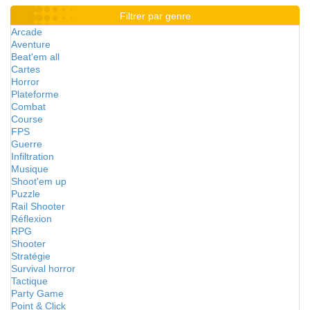
Filtrer par genre
Arcade
Aventure
Beat'em all
Cartes
Horror
Plateforme
Combat
Course
FPS
Guerre
Infiltration
Musique
Shoot'em up
Puzzle
Rail Shooter
Réflexion
RPG
Shooter
Stratégie
Survival horror
Tactique
Party Game
Point & Click