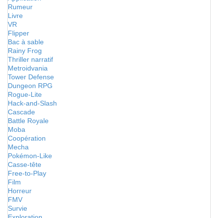
Rumeur
Livre
VR
Flipper
Bac à sable
Rainy Frog
Thriller narratif
Metroidvania
Tower Defense
Dungeon RPG
Rogue-Lite
Hack-and-Slash
Cascade
Battle Royale
Moba
Coopération
Mecha
Pokémon-Like
Casse-tête
Free-to-Play
Film
Horreur
FMV
Survie
Exploration