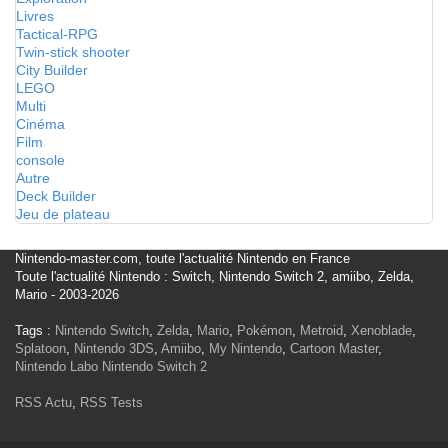
Livres
Tactical-RPG
Twin-stick shooter
City Builder
LEGO
Multi
Cinéma
Film
console
Autre
Deck Builder
Jeu de plateau
Nintendo-master.com, toute l'actualité Nintendo en France
Toute l'actualité Nintendo : Switch, Nintendo Switch 2, amiibo, Zelda,
Mario - 2003-2026
Tags :
Nintendo Switch
,
Zelda
,
Mario
,
Pokémon
,
Metroid
,
Xenoblade
,
Splatoon
,
Nintendo 3DS
,
Amiibo
,
My Nintendo
,
Cartoon Master
,
Nintendo Labo
Nintendo Switch 2
RSS Actu
,
RSS Tests