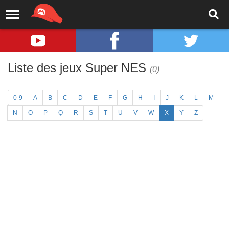
Liste des jeux Super NES
(0)
0-9
A
B
C
D
E
F
G
H
I
J
K
L
M
N
O
P
Q
R
S
T
U
V
W
X
Y
Z