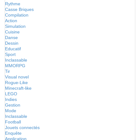
Rythme
Casse Briques
Compilation
Action
Simulation
Cuisine
Danse
Dessin
Educatif
Sport
Inclassable
MMORPG
Tir
Visual novel
Rogue-Like
Minecraft-like
LEGO
Indies
Gestion
Mode
Inclassable
Football
Jouets connectés
Enquête
Application