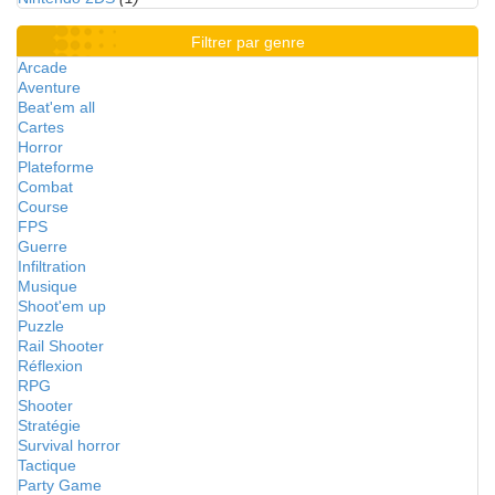
Filtrer par genre
Arcade
Aventure
Beat'em all
Cartes
Horror
Plateforme
Combat
Course
FPS
Guerre
Infiltration
Musique
Shoot'em up
Puzzle
Rail Shooter
Réflexion
RPG
Shooter
Stratégie
Survival horror
Tactique
Party Game