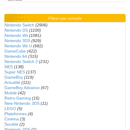
Filtrer par console
Nintendo Switch
(2906)
Nintendo DS
(1100)
Nintendo Wii
(1081)
Nintendo 3DS
(929)
Nintendo Wii U
(682)
GameCube
(422)
Nintendo 64
(315)
Nintendo Switch 2
(231)
NES
(138)
Super NES
(137)
GameBoy
(119)
Actualité
(111)
GameBoy Advance
(67)
Mobile
(42)
Retro-Gaming
(15)
New Nintendo 3DS
(11)
LEGO
(5)
Plateformes
(4)
Cinéma
(3)
Société
(2)
Nintendo 2DS
(1)