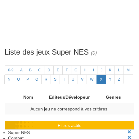
Liste des jeux Super NES
(0)
0-9
A
B
C
D
E
F
G
H
I
J
K
L
M
N
O
P
Q
R
S
T
U
V
W
X
Y
Z
Nom
Editeur/Dévelopeur
Genres
Aucun jeu ne correspond à vos critères.
Filtres actifs
Super NES
Combat