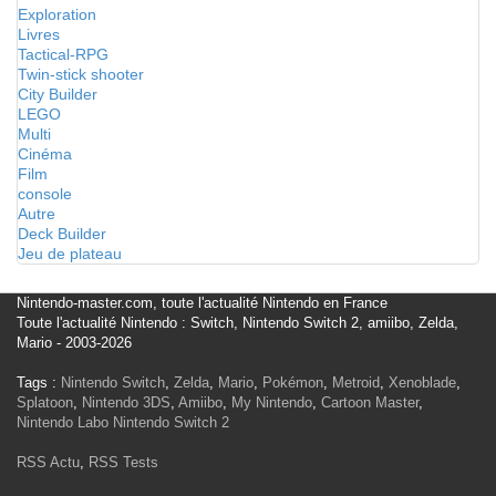
Exploration
Livres
Tactical-RPG
Twin-stick shooter
City Builder
LEGO
Multi
Cinéma
Film
console
Autre
Deck Builder
Jeu de plateau
Nintendo-master.com, toute l'actualité Nintendo en France
Toute l'actualité Nintendo : Switch, Nintendo Switch 2, amiibo, Zelda,
Mario - 2003-2026
Tags :
Nintendo Switch
,
Zelda
,
Mario
,
Pokémon
,
Metroid
,
Xenoblade
,
Splatoon
,
Nintendo 3DS
,
Amiibo
,
My Nintendo
,
Cartoon Master
,
Nintendo Labo
Nintendo Switch 2
RSS Actu
,
RSS Tests