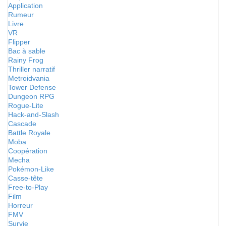
Application
Rumeur
Livre
VR
Flipper
Bac à sable
Rainy Frog
Thriller narratif
Metroidvania
Tower Defense
Dungeon RPG
Rogue-Lite
Hack-and-Slash
Cascade
Battle Royale
Moba
Coopération
Mecha
Pokémon-Like
Casse-tête
Free-to-Play
Film
Horreur
FMV
Survie