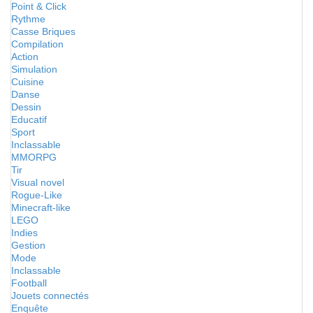
Point & Click
Rythme
Casse Briques
Compilation
Action
Simulation
Cuisine
Danse
Dessin
Educatif
Sport
Inclassable
MMORPG
Tir
Visual novel
Rogue-Like
Minecraft-like
LEGO
Indies
Gestion
Mode
Inclassable
Football
Jouets connectés
Enquête