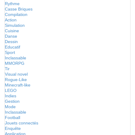
Rythme
Casse Briques
Compilation
Action
Simulation
Cuisine
Danse
Dessin
Educatif
Sport
Inclassable
MMORPG
Tir
Visual novel
Rogue-Like
Minecraft-like
LEGO
Indies
Gestion
Mode
Inclassable
Football
Jouets connectés
Enquête
Application