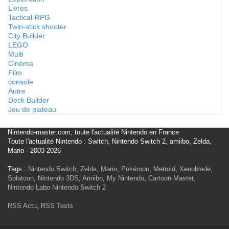
Livres
Tactical-RPG
Twin-stick shooter
City Builder
LEGO
Multi
Cinéma
Film
console
Autre
Deck Builder
Jeu de plateau
Nintendo-master.com, toute l'actualité Nintendo en France
Toute l'actualité Nintendo : Switch, Nintendo Switch 2, amiibo, Zelda,
Mario - 2003-2026
Tags :
Nintendo Switch
,
Zelda
,
Mario
,
Pokémon
,
Metroid
,
Xenoblade
,
Splatoon
,
Nintendo 3DS
,
Amiibo
,
My Nintendo
,
Cartoon Master
,
Nintendo Labo
Nintendo Switch 2
RSS Actu
,
RSS Tests