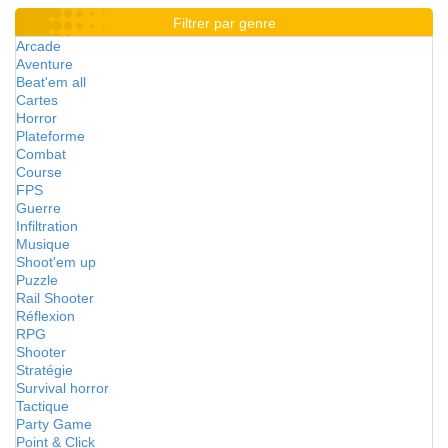
Filtrer par genre
Arcade
Aventure
Beat'em all
Cartes
Horror
Plateforme
Combat
Course
FPS
Guerre
Infiltration
Musique
Shoot'em up
Puzzle
Rail Shooter
Réflexion
RPG
Shooter
Stratégie
Survival horror
Tactique
Party Game
Point & Click