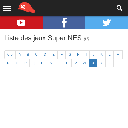
Liste des jeux Super NES
(0)
0-9
A
B
C
D
E
F
G
H
I
J
K
L
M
N
O
P
Q
R
S
T
U
V
W
X
Y
Z