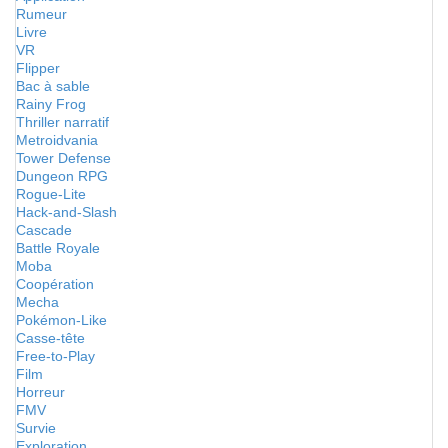
Rumeur
Livre
VR
Flipper
Bac à sable
Rainy Frog
Thriller narratif
Metroidvania
Tower Defense
Dungeon RPG
Rogue-Lite
Hack-and-Slash
Cascade
Battle Royale
Moba
Coopération
Mecha
Pokémon-Like
Casse-tête
Free-to-Play
Film
Horreur
FMV
Survie
Exploration