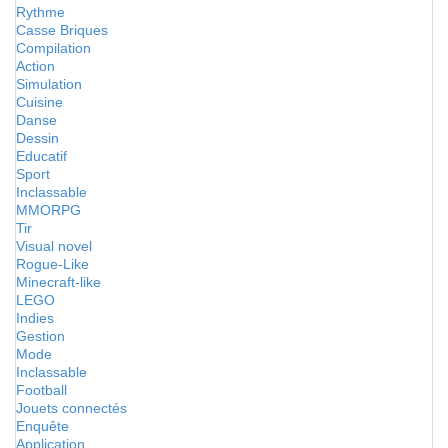
Rythme
Casse Briques
Compilation
Action
Simulation
Cuisine
Danse
Dessin
Educatif
Sport
Inclassable
MMORPG
Tir
Visual novel
Rogue-Like
Minecraft-like
LEGO
Indies
Gestion
Mode
Inclassable
Football
Jouets connectés
Enquête
Application