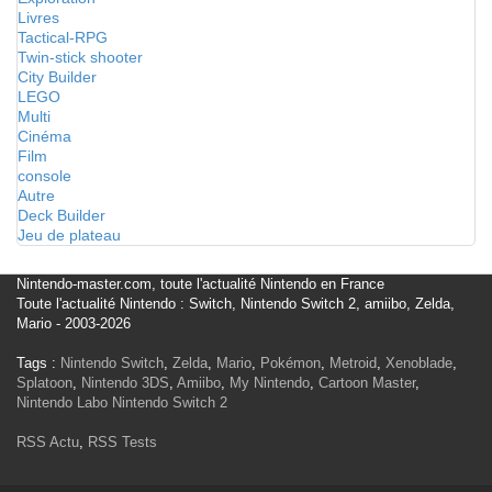
Livres
Tactical-RPG
Twin-stick shooter
City Builder
LEGO
Multi
Cinéma
Film
console
Autre
Deck Builder
Jeu de plateau
Nintendo-master.com, toute l'actualité Nintendo en France
Toute l'actualité Nintendo : Switch, Nintendo Switch 2, amiibo, Zelda,
Mario - 2003-2026
Tags :
Nintendo Switch
,
Zelda
,
Mario
,
Pokémon
,
Metroid
,
Xenoblade
,
Splatoon
,
Nintendo 3DS
,
Amiibo
,
My Nintendo
,
Cartoon Master
,
Nintendo Labo
Nintendo Switch 2
RSS Actu
,
RSS Tests