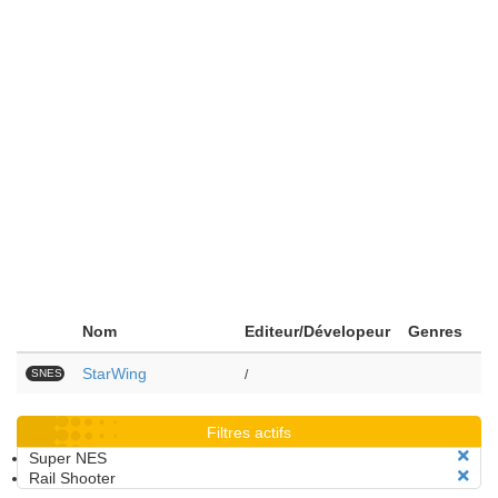
Nom
Editeur/Dévelopeur
Genres
StarWing
SNES
/
Filtres actifs
Super NES
Rail Shooter