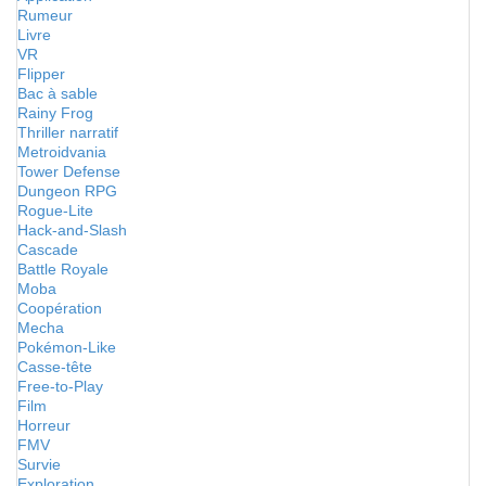
Rumeur
Livre
VR
Flipper
Bac à sable
Rainy Frog
Thriller narratif
Metroidvania
Tower Defense
Dungeon RPG
Rogue-Lite
Hack-and-Slash
Cascade
Battle Royale
Moba
Coopération
Mecha
Pokémon-Like
Casse-tête
Free-to-Play
Film
Horreur
FMV
Survie
Exploration