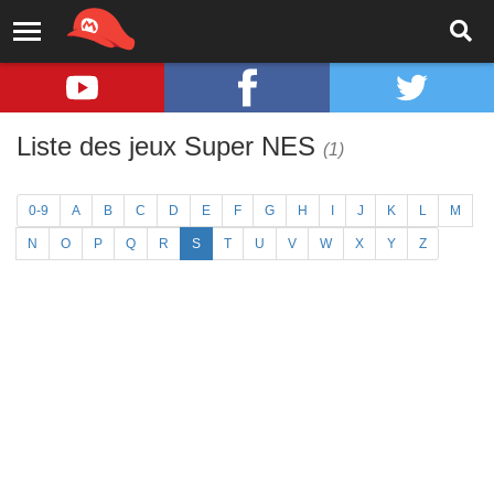
Liste des jeux Super NES
(1)
0-9
A
B
C
D
E
F
G
H
I
J
K
L
M
N
O
P
Q
R
S
T
U
V
W
X
Y
Z