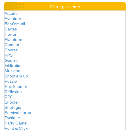
Filtrer par genre
Arcade
Aventure
Beat'em all
Cartes
Horror
Plateforme
Combat
Course
FPS
Guerre
Infiltration
Musique
Shoot'em up
Puzzle
Rail Shooter
Réflexion
RPG
Shooter
Stratégie
Survival horror
Tactique
Party Game
Point & Click