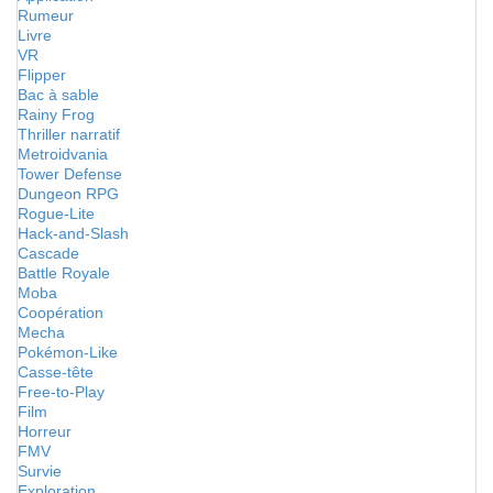
Rumeur
Livre
VR
Flipper
Bac à sable
Rainy Frog
Thriller narratif
Metroidvania
Tower Defense
Dungeon RPG
Rogue-Lite
Hack-and-Slash
Cascade
Battle Royale
Moba
Coopération
Mecha
Pokémon-Like
Casse-tête
Free-to-Play
Film
Horreur
FMV
Survie
Exploration