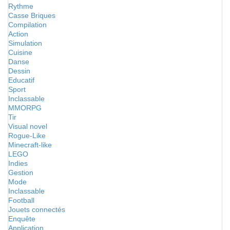
Rythme
Casse Briques
Compilation
Action
Simulation
Cuisine
Danse
Dessin
Educatif
Sport
Inclassable
MMORPG
Tir
Visual novel
Rogue-Like
Minecraft-like
LEGO
Indies
Gestion
Mode
Inclassable
Football
Jouets connectés
Enquête
Application