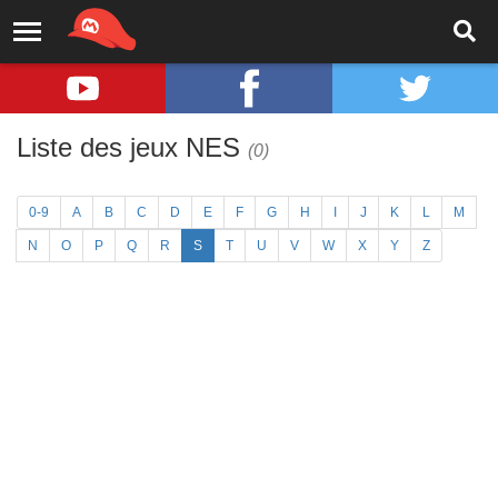
Liste des jeux NES
(0)
0-9
A
B
C
D
E
F
G
H
I
J
K
L
M
N
O
P
Q
R
S
T
U
V
W
X
Y
Z