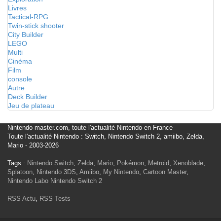
Livres
Tactical-RPG
Twin-stick shooter
City Builder
LEGO
Multi
Cinéma
Film
console
Autre
Deck Builder
Jeu de plateau
Nintendo-master.com, toute l'actualité Nintendo en France
Toute l'actualité Nintendo : Switch, Nintendo Switch 2, amiibo, Zelda,
Mario - 2003-2026
Tags :
Nintendo Switch
,
Zelda
,
Mario
,
Pokémon
,
Metroid
,
Xenoblade
,
Splatoon
,
Nintendo 3DS
,
Amiibo
,
My Nintendo
,
Cartoon Master
,
Nintendo Labo
Nintendo Switch 2
RSS Actu
,
RSS Tests