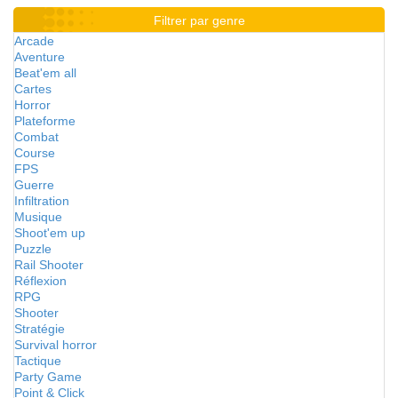
Filtrer par genre
Arcade
Aventure
Beat'em all
Cartes
Horror
Plateforme
Combat
Course
FPS
Guerre
Infiltration
Musique
Shoot'em up
Puzzle
Rail Shooter
Réflexion
RPG
Shooter
Stratégie
Survival horror
Tactique
Party Game
Point & Click