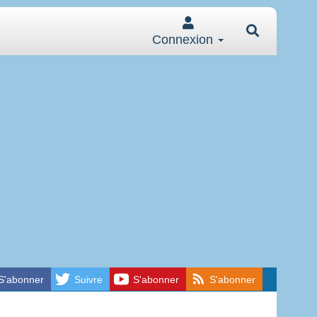
Connexion
S'abonner
Suivre
S'abonner
S'abonner