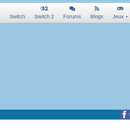
s
Switch
Switch 2
Forums
Blogs
Jeux