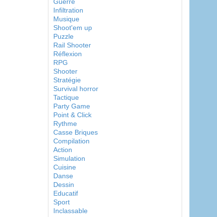
Guerre
Infiltration
Musique
Shoot'em up
Puzzle
Rail Shooter
Réflexion
RPG
Shooter
Stratégie
Survival horror
Tactique
Party Game
Point & Click
Rythme
Casse Briques
Compilation
Action
Simulation
Cuisine
Danse
Dessin
Educatif
Sport
Inclassable