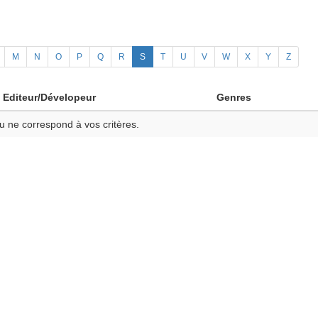
M
N
O
P
Q
R
S
T
U
V
W
X
Y
Z
Editeur/Dévelopeur
Genres
u ne correspond à vos critères.