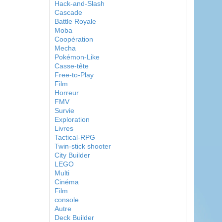
Hack-and-Slash
Cascade
Battle Royale
Moba
Coopération
Mecha
Pokémon-Like
Casse-tête
Free-to-Play
Film
Horreur
FMV
Survie
Exploration
Livres
Tactical-RPG
Twin-stick shooter
City Builder
LEGO
Multi
Cinéma
Film
console
Autre
Deck Builder