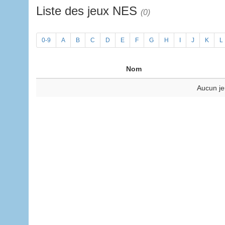
Liste des jeux NES
(0)
0-9
A
B
C
D
E
F
G
H
I
J
K
L
Nom
Aucun je