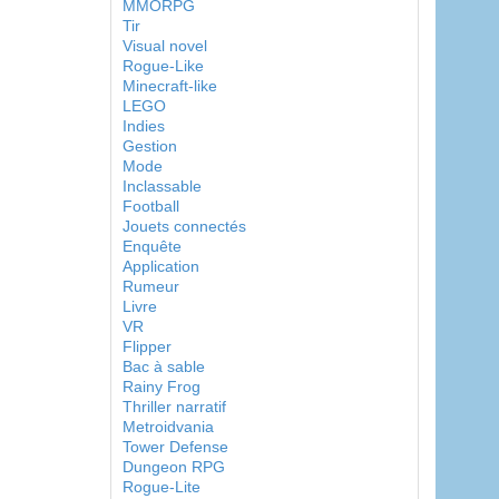
MMORPG
Tir
Visual novel
Rogue-Like
Minecraft-like
LEGO
Indies
Gestion
Mode
Inclassable
Football
Jouets connectés
Enquête
Application
Rumeur
Livre
VR
Flipper
Bac à sable
Rainy Frog
Thriller narratif
Metroidvania
Tower Defense
Dungeon RPG
Rogue-Lite