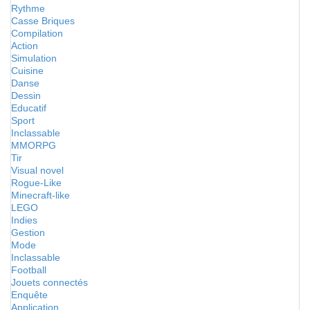
Rythme
Casse Briques
Compilation
Action
Simulation
Cuisine
Danse
Dessin
Educatif
Sport
Inclassable
MMORPG
Tir
Visual novel
Rogue-Like
Minecraft-like
LEGO
Indies
Gestion
Mode
Inclassable
Football
Jouets connectés
Enquête
Application