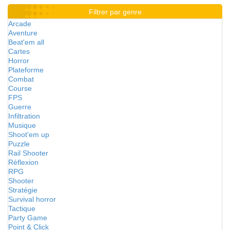
Filtrer par genre
Arcade
Aventure
Beat'em all
Cartes
Horror
Plateforme
Combat
Course
FPS
Guerre
Infiltration
Musique
Shoot'em up
Puzzle
Rail Shooter
Réflexion
RPG
Shooter
Stratégie
Survival horror
Tactique
Party Game
Point & Click