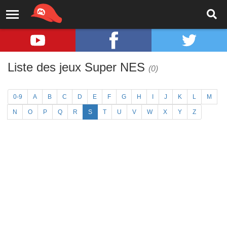
Liste des jeux Super NES
(0)
0-9
A
B
C
D
E
F
G
H
I
J
K
L
M
N
O
P
Q
R
S
T
U
V
W
X
Y
Z