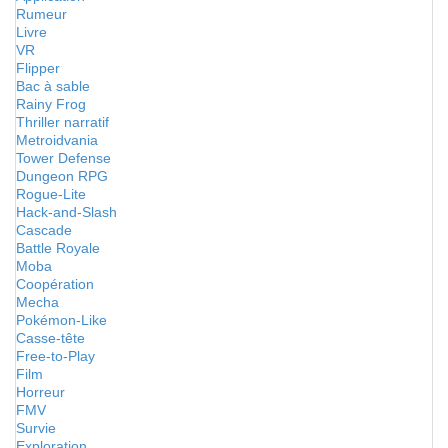
Rumeur
Livre
VR
Flipper
Bac à sable
Rainy Frog
Thriller narratif
Metroidvania
Tower Defense
Dungeon RPG
Rogue-Lite
Hack-and-Slash
Cascade
Battle Royale
Moba
Coopération
Mecha
Pokémon-Like
Casse-tête
Free-to-Play
Film
Horreur
FMV
Survie
Exploration