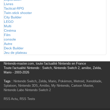
Livres
Tactical-RPG
Twin-stick shooter
City Builder
LEGO
Multi
Cinéma
Film
console
Autre
Deck Builder
Jeu de plateau
Nintendo-master.com, toute l'actualité Nintendo en France
Toute l'actualité Nintendo : Switch, Nintendo Switch 2, amiibo, Zelda,
Mario - 2003-2026
Tags :
Nintendo Switch
,
Zelda
,
Mario
,
Pokémon
,
Metroid
,
Xenoblade
,
Splatoon
,
Nintendo 3DS
,
Amiibo
,
My Nintendo
,
Cartoon Master
,
Nintendo Labo
Nintendo Switch 2
RSS Actu
,
RSS Tests