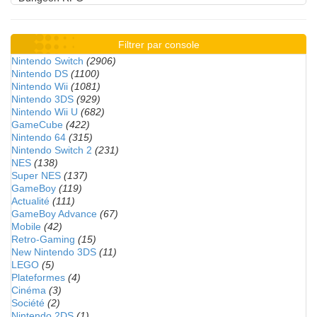
Filtrer par console
Nintendo Switch
(2906)
Nintendo DS
(1100)
Nintendo Wii
(1081)
Nintendo 3DS
(929)
Nintendo Wii U
(682)
GameCube
(422)
Nintendo 64
(315)
Nintendo Switch 2
(231)
NES
(138)
Super NES
(137)
GameBoy
(119)
Actualité
(111)
GameBoy Advance
(67)
Mobile
(42)
Retro-Gaming
(15)
New Nintendo 3DS
(11)
LEGO
(5)
Plateformes
(4)
Cinéma
(3)
Société
(2)
Nintendo 2DS
(1)