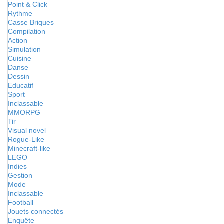
Point & Click
Rythme
Casse Briques
Compilation
Action
Simulation
Cuisine
Danse
Dessin
Educatif
Sport
Inclassable
MMORPG
Tir
Visual novel
Rogue-Like
Minecraft-like
LEGO
Indies
Gestion
Mode
Inclassable
Football
Jouets connectés
Enquête