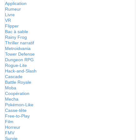
Application
Rumeur
Livre
VR
Flipper
Bac à sable
Rainy Frog
Thriller narratif
Metroidvania
Tower Defense
Dungeon RPG
Rogue-Lite
Hack-and-Slash
Cascade
Battle Royale
Moba
Coopération
Mecha
Pokémon-Like
Casse-tête
Free-to-Play
Film
Horreur
FMV
Survie