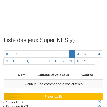
Liste des jeux Super NES
(0)
0-9
A
B
C
D
E
F
G
H
I
J
K
L
M
N
O
P
Q
R
S
T
U
V
W
X
Y
Z
Nom
Editeur/Dévelopeur
Genres
Aucun jeu ne correspond à vos critères.
Filtres actifs
Super NES
Dungeon RPG