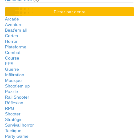
Filtrer par genre
Arcade
Aventure
Beat'em all
Cartes
Horror
Plateforme
Combat
Course
FPS
Guerre
Infiltration
Musique
Shoot'em up
Puzzle
Rail Shooter
Réflexion
RPG
Shooter
Stratégie
Survival horror
Tactique
Party Game