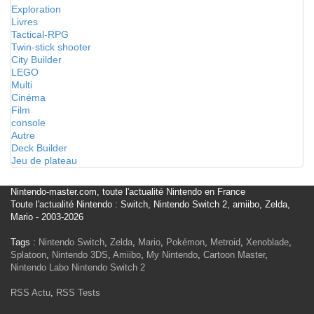
Exploration
Livres
Tactical-RPG
Twin-stick shooter
City Builder
LEGO
Multi
Cinéma
Film
console
Autre
Deck Builder
Jeu de plateau
Nintendo-master.com, toute l'actualité Nintendo en France
Toute l'actualité Nintendo : Switch, Nintendo Switch 2, amiibo, Zelda,
Mario - 2003-2026
Tags :
Nintendo Switch
,
Zelda
,
Mario
,
Pokémon
,
Metroid
,
Xenoblade
,
Splatoon
,
Nintendo 3DS
,
Amiibo
,
My Nintendo
,
Cartoon Master
,
Nintendo Labo
Nintendo Switch 2
RSS Actu
,
RSS Tests