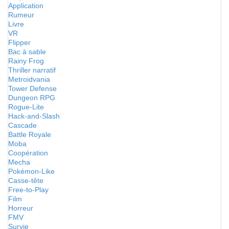
Application
Rumeur
Livre
VR
Flipper
Bac à sable
Rainy Frog
Thriller narratif
Metroidvania
Tower Defense
Dungeon RPG
Rogue-Lite
Hack-and-Slash
Cascade
Battle Royale
Moba
Coopération
Mecha
Pokémon-Like
Casse-tête
Free-to-Play
Film
Horreur
FMV
Survie