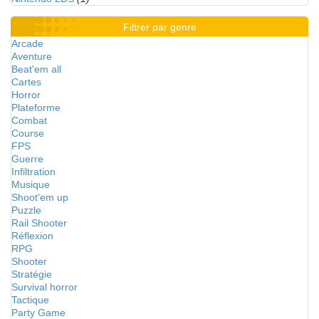
Filtrer par genre
Arcade
Aventure
Beat'em all
Cartes
Horror
Plateforme
Combat
Course
FPS
Guerre
Infiltration
Musique
Shoot'em up
Puzzle
Rail Shooter
Réflexion
RPG
Shooter
Stratégie
Survival horror
Tactique
Party Game