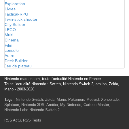
Exploration
Livres
Tactical-RPG
Twin-stick shooter
City Builder
LEGO
Multi
Cinéma
Film
console
Autre
Deck Builder
Jeu de plateau
Nintendo-master.com, toute l'actualité Nintendo en France
Toute l'actualité Nintendo : Switch, Nintendo Switch 2, amiibo, Zelda,
Mario - 2003-2026
Tags :
Nintendo Switch
,
Zelda
,
Mario
,
Pokémon
,
Metroid
,
Xenoblade
,
Splatoon
,
Nintendo 3DS
,
Amiibo
,
My Nintendo
,
Cartoon Master
,
Nintendo Labo
Nintendo Switch 2
RSS Actu
,
RSS Tests