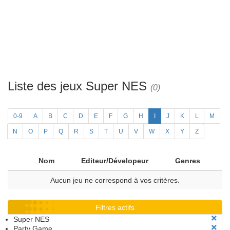
Liste des jeux Super NES
(0)
0-9
A
B
C
D
E
F
G
H
I
J
K
L
M
N
O
P
Q
R
S
T
U
V
W
X
Y
Z
Nom
Editeur/Dévelopeur
Genres
Aucun jeu ne correspond à vos critères.
Filtres actifs
Super NES
Party Game