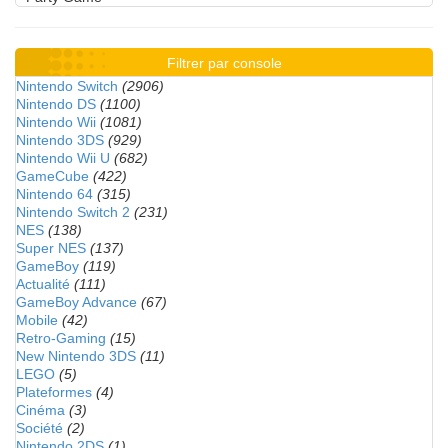
Filtrer par console
Nintendo Switch
(2906)
Nintendo DS
(1100)
Nintendo Wii
(1081)
Nintendo 3DS
(929)
Nintendo Wii U
(682)
GameCube
(422)
Nintendo 64
(315)
Nintendo Switch 2
(231)
NES
(138)
Super NES
(137)
GameBoy
(119)
Actualité
(111)
GameBoy Advance
(67)
Mobile
(42)
Retro-Gaming
(15)
New Nintendo 3DS
(11)
LEGO
(5)
Plateformes
(4)
Cinéma
(3)
Société
(2)
Nintendo 2DS
(1)