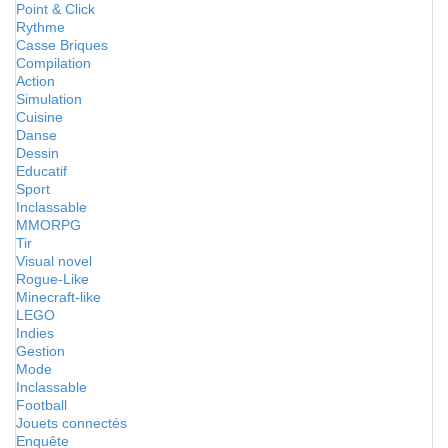
Point & Click
Rythme
Casse Briques
Compilation
Action
Simulation
Cuisine
Danse
Dessin
Educatif
Sport
Inclassable
MMORPG
Tir
Visual novel
Rogue-Like
Minecraft-like
LEGO
Indies
Gestion
Mode
Inclassable
Football
Jouets connectés
Enquête