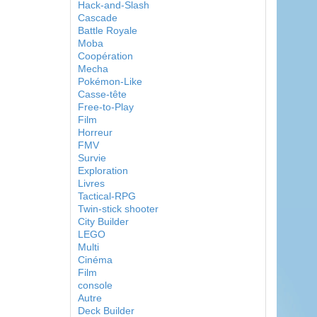
Hack-and-Slash
Cascade
Battle Royale
Moba
Coopération
Mecha
Pokémon-Like
Casse-tête
Free-to-Play
Film
Horreur
FMV
Survie
Exploration
Livres
Tactical-RPG
Twin-stick shooter
City Builder
LEGO
Multi
Cinéma
Film
console
Autre
Deck Builder