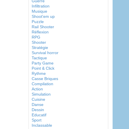
Guerre
Infiltration
Musique
Shoot'em up
Puzzle
Rail Shooter
Réflexion
RPG
Shooter
Stratégie
Survival horror
Tactique
Party Game
Point & Click
Rythme
Casse Briques
Compilation
Action
Simulation
Cuisine
Danse
Dessin
Educatif
Sport
Inclassable