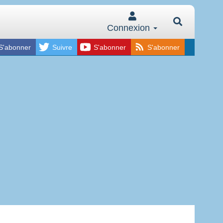
Connexion
S'abonner
Suivre
S'abonner
S'abonner