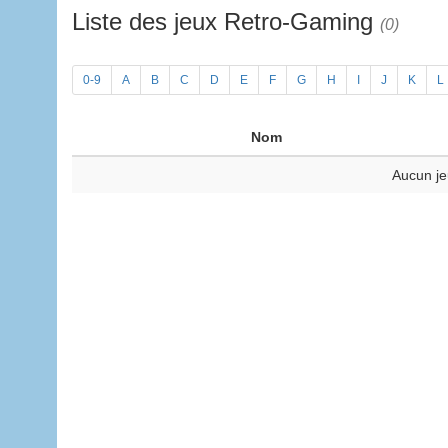
Liste des jeux Retro-Gaming
(0)
0-9
A
B
C
D
E
F
G
H
I
J
K
L
Nom
Aucun je