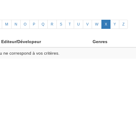
M
N
O
P
Q
R
S
T
U
V
W
X
Y
Z
Editeur/Dévelopeur
Genres
u ne correspond à vos critères.