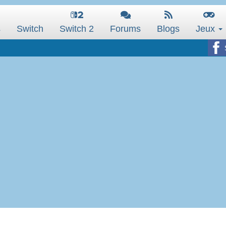
s
Switch
Switch 2
Forums
Blogs
Jeux