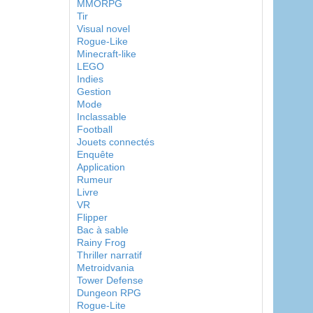
MMORPG
Tir
Visual novel
Rogue-Like
Minecraft-like
LEGO
Indies
Gestion
Mode
Inclassable
Football
Jouets connectés
Enquête
Application
Rumeur
Livre
VR
Flipper
Bac à sable
Rainy Frog
Thriller narratif
Metroidvania
Tower Defense
Dungeon RPG
Rogue-Lite