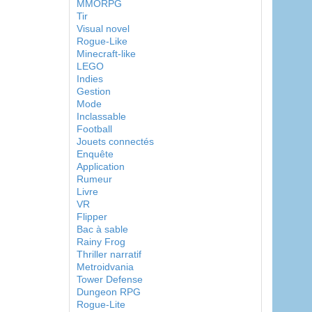
MMORPG
Tir
Visual novel
Rogue-Like
Minecraft-like
LEGO
Indies
Gestion
Mode
Inclassable
Football
Jouets connectés
Enquête
Application
Rumeur
Livre
VR
Flipper
Bac à sable
Rainy Frog
Thriller narratif
Metroidvania
Tower Defense
Dungeon RPG
Rogue-Lite