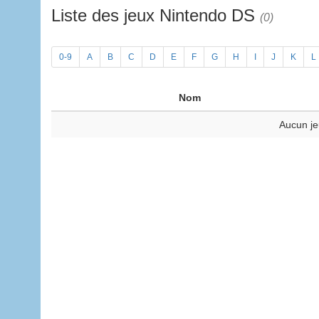
Liste des jeux Nintendo DS
(0)
0-9
A
B
C
D
E
F
G
H
I
J
K
L
Nom
Aucun je