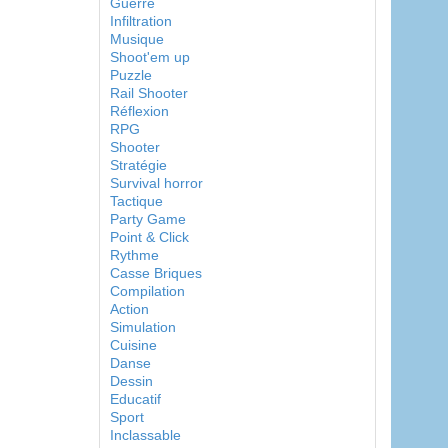
Guerre
Infiltration
Musique
Shoot'em up
Puzzle
Rail Shooter
Réflexion
RPG
Shooter
Stratégie
Survival horror
Tactique
Party Game
Point & Click
Rythme
Casse Briques
Compilation
Action
Simulation
Cuisine
Danse
Dessin
Educatif
Sport
Inclassable