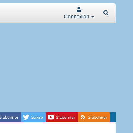
Connexion
S'abonner
Suivre
S'abonner
S'abonner