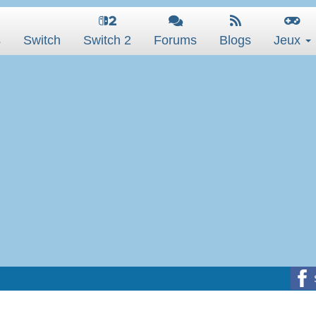
s
Switch
Switch 2
Forums
Blogs
Jeux