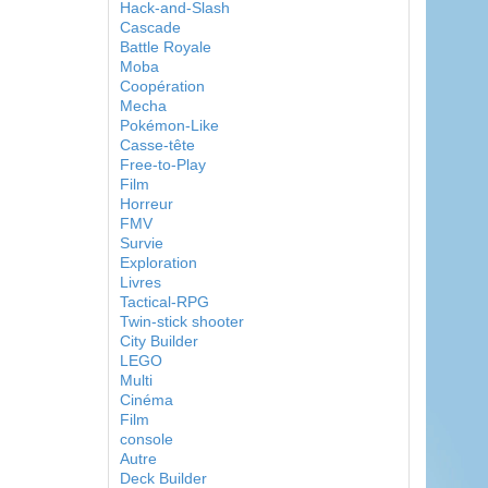
Hack-and-Slash
Cascade
Battle Royale
Moba
Coopération
Mecha
Pokémon-Like
Casse-tête
Free-to-Play
Film
Horreur
FMV
Survie
Exploration
Livres
Tactical-RPG
Twin-stick shooter
City Builder
LEGO
Multi
Cinéma
Film
console
Autre
Deck Builder