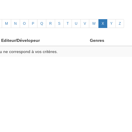
M
N
O
P
Q
R
S
T
U
V
W
X
Y
Z
Editeur/Dévelopeur
Genres
u ne correspond à vos critères.