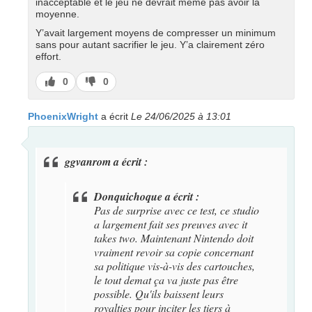
inacceptable et le jeu ne devrait même pas avoir la
moyenne.
Y’avait largement moyens de compresser un minimum
sans pour autant sacrifier le jeu. Y’a clairement zéro
effort.
J’aime
J’aime
0
0
pas
PhoenixWright
a écrit
Le 24/06/2025 à 13:01
ggvanrom a écrit :
Donquichoque a écrit :
Pas de surprise avec ce test, ce studio
a largement fait ses preuves avec it
takes two. Maintenant Nintendo doit
vraiment revoir sa copie concernant
sa politique vis-à-vis des cartouches,
le tout demat ça va juste pas être
possible. Qu'ils baissent leurs
royalties pour inciter les tiers à