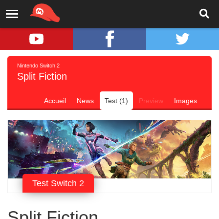
Nintendo Switch 2
Split Fiction
Accueil
News
Test (1)
Preview
Images
Test Switch 2
Split Fiction