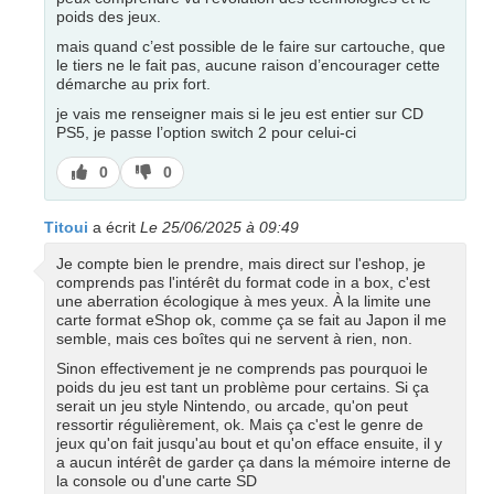
poids des jeux.
mais quand c’est possible de le faire sur cartouche, que
le tiers ne le fait pas, aucune raison d’encourager cette
démarche au prix fort.
je vais me renseigner mais si le jeu est entier sur CD
PS5, je passe l’option switch 2 pour celui-ci
J’aime
J’aime
0
0
pas
Titoui
a écrit
Le 25/06/2025 à 09:49
Je compte bien le prendre, mais direct sur l'eshop, je
comprends pas l'intérêt du format code in a box, c'est
une aberration écologique à mes yeux. À la limite une
carte format eShop ok, comme ça se fait au Japon il me
semble, mais ces boîtes qui ne servent à rien, non.
Sinon effectivement je ne comprends pas pourquoi le
poids du jeu est tant un problème pour certains. Si ça
serait un jeu style Nintendo, ou arcade, qu'on peut
ressortir régulièrement, ok. Mais ça c'est le genre de
jeux qu'on fait jusqu'au bout et qu'on efface ensuite, il y
a aucun intérêt de garder ça dans la mémoire interne de
la console ou d'une carte SD