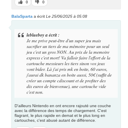
J’aime
J’aime
0
0
pas
BalaSparta
a écrit
Le 25/06/2025 à 05:08
leblueboy a écrit :
Je me prive peut-être d'un super jeu mais
sacrifier un tiers de ma mémoire pour un seul
jeu c'est un gros NON. Au prix de la memoire
express c'est mort! Va falloir faire l'effort de la
cartouche messieurs les tiers sinon vos jeux
vont bider. Là j'ai pris mk en boite, 60 euros,
j'aurai dk bananza en boite aussi, 50€ (suffit de
créer un compte cdiscount et de profiter des
dix euros de bienvenue), une cartouche vide
c'est non.
D'ailleurs Nintendo en ont encore rajouté une couche
avec la différence des temps de chargement. C'est
flagrant, le plus rapide en demat et le plus long en
cartouches, c'est abusé autant de différence.