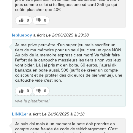
jeux comme celui ci tu flingues une sd card 256 go qui
coûte plus cher que 40€
J’aime
J’aime
0
0
pas
leblueboy
a écrit
Le 24/06/2025 à 23:38
Je me prive peut-être d'un super jeu mais sacrifier un
tiers de ma mémoire pour un seul jeu c'est un gros NON.
Au prix de la memoire express c'est mort! Va falloir faire
l'effort de la cartouche messieurs les tiers sinon vos jeux
vont bider. Là j'ai pris mk en boite, 60 euros, j'aurai dk
bananza en boite aussi, 50€ (suffit de créer un compte
cdiscount et de profiter des dix euros de bienvenue), une
cartouche vide c'est non.
J’aime
J’aime
0
0
pas
vive la plateforme!
LINK1er
a écrit
Le 24/06/2025 à 23:18
Je suis dsl mais à un moment la note doit prendre en
compte cette fraude de code de téléchargement. C’est