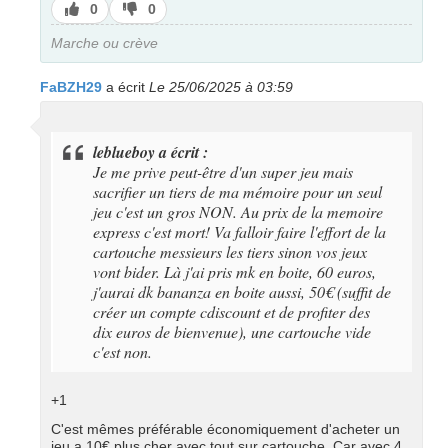
J’aime
J’aime
0
0
pas
Marche ou crève
FaBZH29
a écrit
Le 25/06/2025 à 03:59
leblueboy a écrit :
Je me prive peut-être d'un super jeu mais
sacrifier un tiers de ma mémoire pour un seul
jeu c'est un gros NON. Au prix de la memoire
express c'est mort! Va falloir faire l'effort de la
cartouche messieurs les tiers sinon vos jeux
vont bider. Là j'ai pris mk en boite, 60 euros,
j'aurai dk bananza en boite aussi, 50€ (suffit de
créer un compte cdiscount et de profiter des
dix euros de bienvenue), une cartouche vide
c'est non.
+1
C'est mêmes préférable économiquement d'acheter un
jeu a 10€ plus cher avec tout sur cartouche. Car avec 4