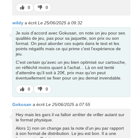
J’aime
J’aime
0
0
pas
wildy
a écrit
Le 25/06/2025 à 09:32
Je suis d'accord avec Gokusan, on note un jeu pour ses
qualités de jeu, pas pour sa jaquette, son prix ou son
format. On peut aborder ces sujets dans le test et les
points négatifs mais ce qui prime c'est l'expérience de
jeu.
C'est certain qu'avec un jeu bien optimisé sur cartouche,
on réfléchit moins quant à l'achat... Là on est tenté
d'attendre qu'il soit à 20€, prix max qu'on peut
éventuellement se fixer pour un jeu demat invendable.
J’aime
J’aime
0
0
pas
Gokusan
a écrit
Le 25/06/2025 à 07:55
Hey mais les gars il va falloir arrêter de vriller autant sur
le format physique.
Alors 1) non on change pas la note d'un jeu par rapport
à son format de distribution. Le jeu est bon. Il a une