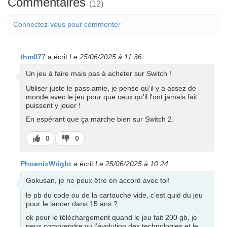
Commentaires
(12)
Connectez-vous pour commenter
thm077
a écrit
Le 25/06/2025 à 11:36
Un jeu à faire mais pas à acheter sur Switch !
Utiliser juste le pass amie, je pense qu'il y a assez de
monde avec le jeu pour que ceux qu'il l'ont jamais fait
puissent y jouer !
En espérant que ça marche bien sur Switch 2.
J’aime
J’aime
0
0
pas
PhoenixWright
a écrit
Le 25/06/2025 à 10:24
Gokusan, je ne peux être en accord avec toi!
le pb du code ou de la cartouche vide, c’est quid du jeu
pour le lancer dans 15 ans ?
ok pour le téléchargement quand le jeu fait 200 gb, je
peux comprendre vu l’évolution des technologies et le