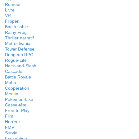
Rumeur
Livre
VR
Flipper
Bac à sable
Rainy Frog
Thriller narratif
Metroidvania
Tower Defense
Dungeon RPG
Rogue-Lite
Hack-and-Slash
Cascade
Battle Royale
Moba
Coopération
Mecha
Pokémon-Like
Casse-tête
Free-to-Play
Film
Horreur
FMV
Survie
Exploration