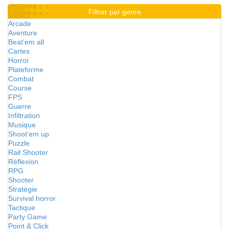
Filtrer par genre
Arcade
Aventure
Beat'em all
Cartes
Horror
Plateforme
Combat
Course
FPS
Guerre
Infiltration
Musique
Shoot'em up
Puzzle
Rail Shooter
Réflexion
RPG
Shooter
Stratégie
Survival horror
Tactique
Party Game
Point & Click