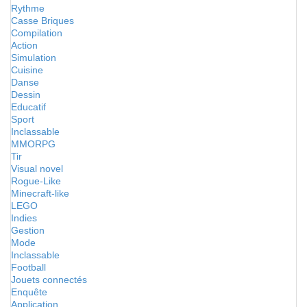
Rythme
Casse Briques
Compilation
Action
Simulation
Cuisine
Danse
Dessin
Educatif
Sport
Inclassable
MMORPG
Tir
Visual novel
Rogue-Like
Minecraft-like
LEGO
Indies
Gestion
Mode
Inclassable
Football
Jouets connectés
Enquête
Application