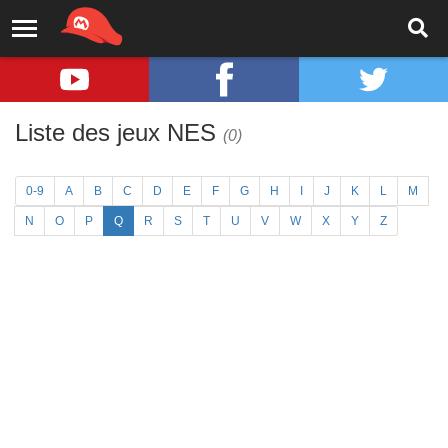
Liste des jeux NES
(0)
0-9
A
B
C
D
E
F
G
H
I
J
K
L
M
N
O
P
Q
R
S
T
U
V
W
X
Y
Z