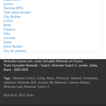
Livres
Tactical-RPG
Twin-stick shooter
City Builder
LEGO
Multi
Cinéma
Film
console
Autre
Deck Builder
Jeu de plateau
Nintendo-master.com, toute l'actualité Nintendo en France
Toute l'actualité Nintendo : Switch, Nintendo Switch 2, amiibo, Zelda,
Mario - 2003-2026
Tags :
Nintendo Switch
,
Zelda
,
Mario
,
Pokémon
,
Metroid
,
Xenoblade
,
Splatoon
,
Nintendo 3DS
,
Amiibo
,
My Nintendo
,
Cartoon Master
,
Nintendo Labo
Nintendo Switch 2
RSS Actu
,
RSS Tests