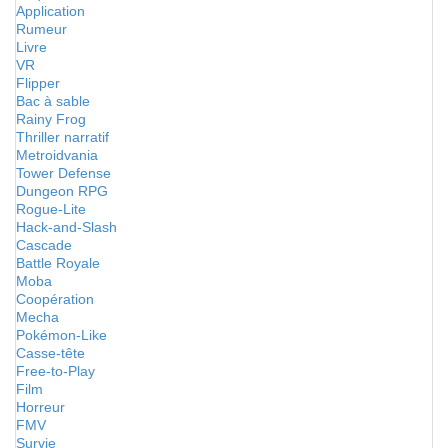
Application
Rumeur
Livre
VR
Flipper
Bac à sable
Rainy Frog
Thriller narratif
Metroidvania
Tower Defense
Dungeon RPG
Rogue-Lite
Hack-and-Slash
Cascade
Battle Royale
Moba
Coopération
Mecha
Pokémon-Like
Casse-tête
Free-to-Play
Film
Horreur
FMV
Survie