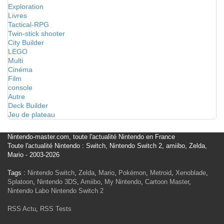
Exploration
Livres
Tactical-RPG
Twin-stick shooter
City Builder
LEGO
Multi
Cinéma
Film
console
Autre
Deck Builder
Jeu de plateau
Nintendo-master.com, toute l'actualité Nintendo en France
Toute l'actualité Nintendo : Switch, Nintendo Switch 2, amiibo, Zelda,
Mario - 2003-2026
Tags :
Nintendo Switch
,
Zelda
,
Mario
,
Pokémon
,
Metroid
,
Xenoblade
,
Splatoon
,
Nintendo 3DS
,
Amiibo
,
My Nintendo
,
Cartoon Master
,
Nintendo Labo
Nintendo Switch 2
RSS Actu
,
RSS Tests