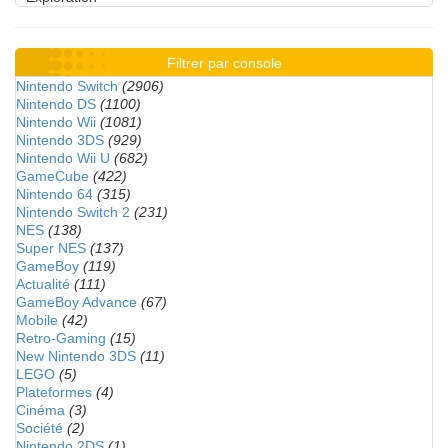
Filtrer par console
Nintendo Switch
(2906)
Nintendo DS
(1100)
Nintendo Wii
(1081)
Nintendo 3DS
(929)
Nintendo Wii U
(682)
GameCube
(422)
Nintendo 64
(315)
Nintendo Switch 2
(231)
NES
(138)
Super NES
(137)
GameBoy
(119)
Actualité
(111)
GameBoy Advance
(67)
Mobile
(42)
Retro-Gaming
(15)
New Nintendo 3DS
(11)
LEGO
(5)
Plateformes
(4)
Cinéma
(3)
Société
(2)
Nintendo 2DS
(1)