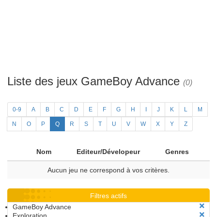
Liste des jeux GameBoy Advance
(0)
0-9
A
B
C
D
E
F
G
H
I
J
K
L
M
N
O
P
Q
R
S
T
U
V
W
X
Y
Z
Nom
Editeur/Dévelopeur
Genres
Aucun jeu ne correspond à vos critères.
Filtres actifs
GameBoy Advance
Exploration