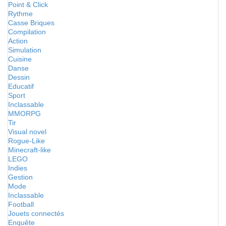
Point & Click
Rythme
Casse Briques
Compilation
Action
Simulation
Cuisine
Danse
Dessin
Educatif
Sport
Inclassable
MMORPG
Tir
Visual novel
Rogue-Like
Minecraft-like
LEGO
Indies
Gestion
Mode
Inclassable
Football
Jouets connectés
Enquête