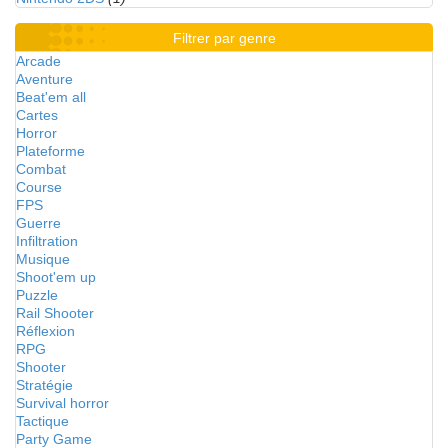
Filtrer par genre
Arcade
Aventure
Beat'em all
Cartes
Horror
Plateforme
Combat
Course
FPS
Guerre
Infiltration
Musique
Shoot'em up
Puzzle
Rail Shooter
Réflexion
RPG
Shooter
Stratégie
Survival horror
Tactique
Party Game