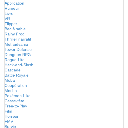
Application
Rumeur
Livre
VR
Flipper
Bac à sable
Rainy Frog
Thriller narratif
Metroidvania
Tower Defense
Dungeon RPG
Rogue-Lite
Hack-and-Slash
Cascade
Battle Royale
Moba
Coopération
Mecha
Pokémon-Like
Casse-tête
Free-to-Play
Film
Horreur
FMV
Survie