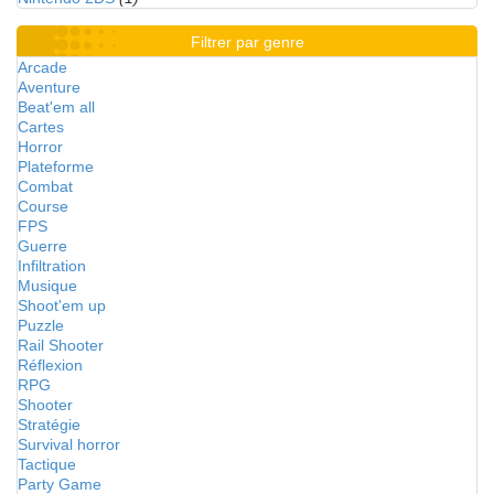
Filtrer par genre
Arcade
Aventure
Beat'em all
Cartes
Horror
Plateforme
Combat
Course
FPS
Guerre
Infiltration
Musique
Shoot'em up
Puzzle
Rail Shooter
Réflexion
RPG
Shooter
Stratégie
Survival horror
Tactique
Party Game