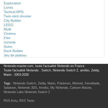
Exploration
Livres
Tactical-RPG
Twin-stick shooter
City Builder
LEGO
Multi
Cinéma
Film
console
Autre
Deck Builder
Jeu de plateau
Nintendo-master.com, toute l'actualité Nintendo en France
Toute l'actualité Nintendo : Switch, Nintendo Switch 2, amiibo, Zelda,
Mario - 2003-2026
Tags :
Nintendo Switch
,
Zelda
,
Mario
,
Pokémon
,
Metroid
,
Xenoblade
,
Splatoon
,
Nintendo 3DS
,
Amiibo
,
My Nintendo
,
Cartoon Master
,
Nintendo Labo
Nintendo Switch 2
RSS Actu
,
RSS Tests