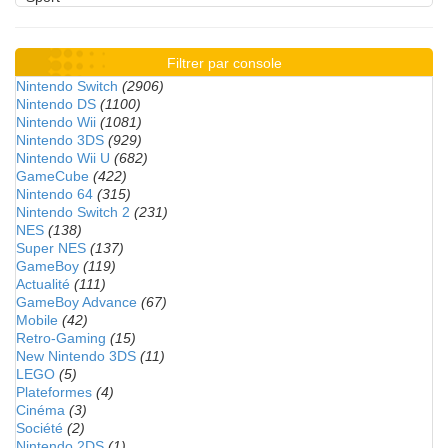
Filtrer par console
Nintendo Switch
(2906)
Nintendo DS
(1100)
Nintendo Wii
(1081)
Nintendo 3DS
(929)
Nintendo Wii U
(682)
GameCube
(422)
Nintendo 64
(315)
Nintendo Switch 2
(231)
NES
(138)
Super NES
(137)
GameBoy
(119)
Actualité
(111)
GameBoy Advance
(67)
Mobile
(42)
Retro-Gaming
(15)
New Nintendo 3DS
(11)
LEGO
(5)
Plateformes
(4)
Cinéma
(3)
Société
(2)
Nintendo 2DS
(1)