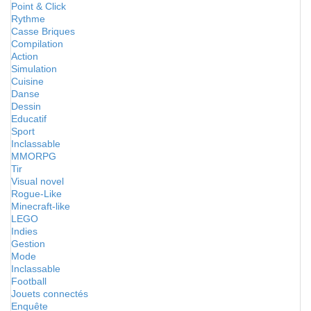
Point & Click
Rythme
Casse Briques
Compilation
Action
Simulation
Cuisine
Danse
Dessin
Educatif
Sport
Inclassable
MMORPG
Tir
Visual novel
Rogue-Like
Minecraft-like
LEGO
Indies
Gestion
Mode
Inclassable
Football
Jouets connectés
Enquête