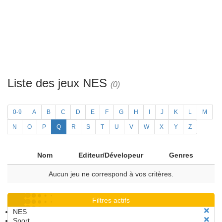
Liste des jeux NES
(0)
0-9
A
B
C
D
E
F
G
H
I
J
K
L
M
N
O
P
Q
R
S
T
U
V
W
X
Y
Z
Nom
Editeur/Dévelopeur
Genres
Aucun jeu ne correspond à vos critères.
Filtres actifs
NES
Sport