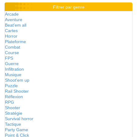
Filtrer par genre
Arcade
Aventure
Beat'em all
Cartes
Horror
Plateforme
Combat
Course
FPS
Guerre
Infiltration
Musique
Shoot'em up
Puzzle
Rail Shooter
Réflexion
RPG
Shooter
Stratégie
Survival horror
Tactique
Party Game
Point & Click