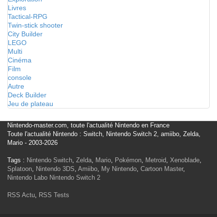
Livres
Tactical-RPG
Twin-stick shooter
City Builder
LEGO
Multi
Cinéma
Film
console
Autre
Deck Builder
Jeu de plateau
Nintendo-master.com, toute l'actualité Nintendo en France
Toute l'actualité Nintendo : Switch, Nintendo Switch 2, amiibo, Zelda,
Mario - 2003-2026
Tags :
Nintendo Switch
,
Zelda
,
Mario
,
Pokémon
,
Metroid
,
Xenoblade
,
Splatoon
,
Nintendo 3DS
,
Amiibo
,
My Nintendo
,
Cartoon Master
,
Nintendo Labo
Nintendo Switch 2
RSS Actu
,
RSS Tests