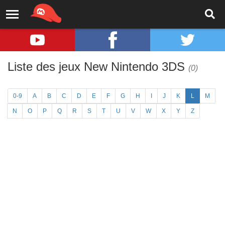
Liste des jeux New Nintendo 3DS
(0)
0-9
A
B
C
D
E
F
G
H
I
J
K
L
M
N
O
P
Q
R
S
T
U
V
W
X
Y
Z