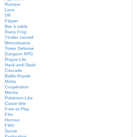
Rumeur
Livre
VR
Flipper
Bac à sable
Rainy Frog
Thriller narratif
Metroidvania
Tower Defense
Dungeon RPG
Rogue-Lite
Hack-and-Slash
Cascade
Battle Royale
Moba
Coopération
Mecha
Pokémon-Like
Casse-tête
Free-to-Play
Film
Horreur
FMV
Survie
Exploration