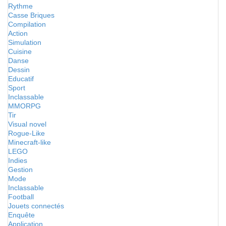
Rythme
Casse Briques
Compilation
Action
Simulation
Cuisine
Danse
Dessin
Educatif
Sport
Inclassable
MMORPG
Tir
Visual novel
Rogue-Like
Minecraft-like
LEGO
Indies
Gestion
Mode
Inclassable
Football
Jouets connectés
Enquête
Application