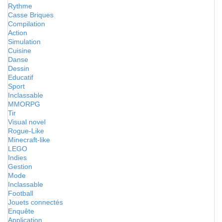
Rythme
Casse Briques
Compilation
Action
Simulation
Cuisine
Danse
Dessin
Educatif
Sport
Inclassable
MMORPG
Tir
Visual novel
Rogue-Like
Minecraft-like
LEGO
Indies
Gestion
Mode
Inclassable
Football
Jouets connectés
Enquête
Application