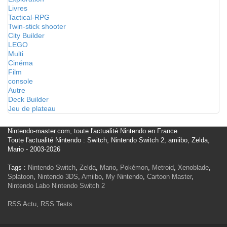
Livres
Tactical-RPG
Twin-stick shooter
City Builder
LEGO
Multi
Cinéma
Film
console
Autre
Deck Builder
Jeu de plateau
Nintendo-master.com, toute l'actualité Nintendo en France
Toute l'actualité Nintendo : Switch, Nintendo Switch 2, amiibo, Zelda,
Mario - 2003-2026
Tags :
Nintendo Switch
,
Zelda
,
Mario
,
Pokémon
,
Metroid
,
Xenoblade
,
Splatoon
,
Nintendo 3DS
,
Amiibo
,
My Nintendo
,
Cartoon Master
,
Nintendo Labo
Nintendo Switch 2
RSS Actu
,
RSS Tests