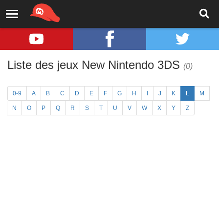
Liste des jeux New Nintendo 3DS
(0)
0-9
A
B
C
D
E
F
G
H
I
J
K
L
M
N
O
P
Q
R
S
T
U
V
W
X
Y
Z