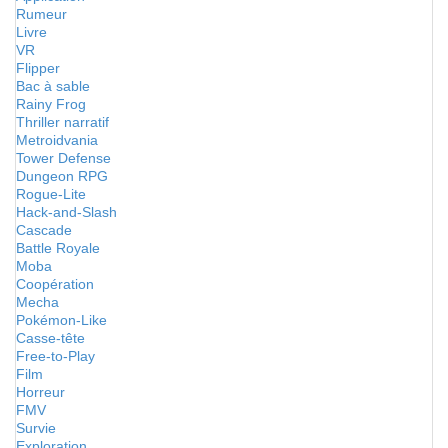
Rumeur
Livre
VR
Flipper
Bac à sable
Rainy Frog
Thriller narratif
Metroidvania
Tower Defense
Dungeon RPG
Rogue-Lite
Hack-and-Slash
Cascade
Battle Royale
Moba
Coopération
Mecha
Pokémon-Like
Casse-tête
Free-to-Play
Film
Horreur
FMV
Survie
Exploration