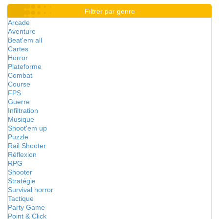
Filtrer par genre
Arcade
Aventure
Beat'em all
Cartes
Horror
Plateforme
Combat
Course
FPS
Guerre
Infiltration
Musique
Shoot'em up
Puzzle
Rail Shooter
Réflexion
RPG
Shooter
Stratégie
Survival horror
Tactique
Party Game
Point & Click