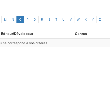
M
N
O
P
Q
R
S
T
U
V
W
X
Y
Z
Editeur/Dévelopeur
Genres
u ne correspond à vos critères.