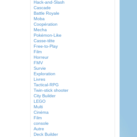
Hack-and-Slash
Cascade
Battle Royale
Moba
Coopération
Mecha
Pokémon-Like
Casse-tête
Free-to-Play
Film
Horreur
FMV
Survie
Exploration
Livres
Tactical-RPG
Twin-stick shooter
City Builder
LEGO
Multi
Cinéma
Film
console
Autre
Deck Builder