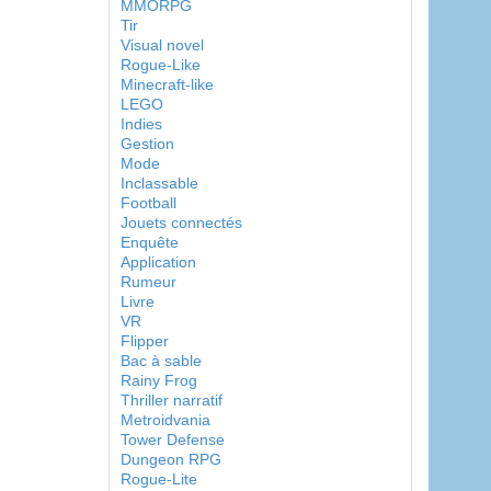
MMORPG
Tir
Visual novel
Rogue-Like
Minecraft-like
LEGO
Indies
Gestion
Mode
Inclassable
Football
Jouets connectés
Enquête
Application
Rumeur
Livre
VR
Flipper
Bac à sable
Rainy Frog
Thriller narratif
Metroidvania
Tower Defense
Dungeon RPG
Rogue-Lite