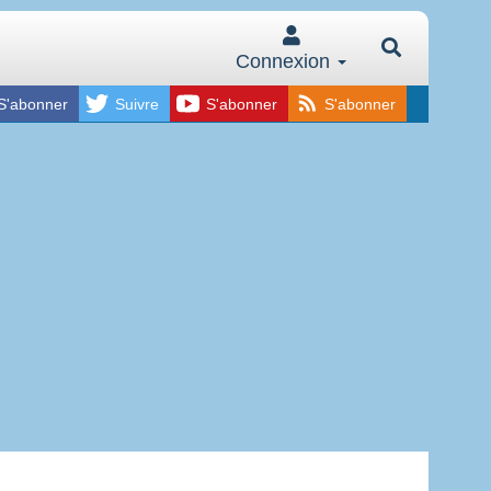
Connexion
S'abonner
Suivre
S'abonner
S'abonner