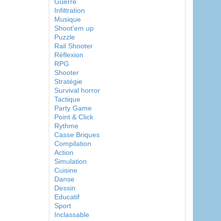
Guerre
Infiltration
Musique
Shoot'em up
Puzzle
Rail Shooter
Réflexion
RPG
Shooter
Stratégie
Survival horror
Tactique
Party Game
Point & Click
Rythme
Casse Briques
Compilation
Action
Simulation
Cuisine
Danse
Dessin
Educatif
Sport
Inclassable