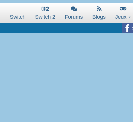
s
Switch
Switch 2
Forums
Blogs
Jeux