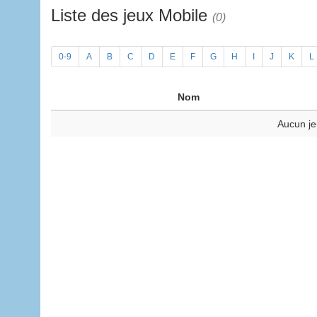
Liste des jeux Mobile
(0)
0-9
A
B
C
D
E
F
G
H
I
J
K
L
Nom
Aucun je