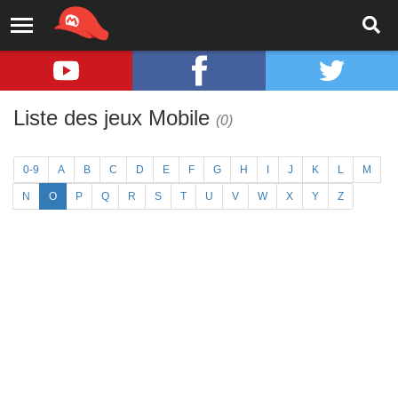
Liste des jeux Mobile
(0)
0-9
A
B
C
D
E
F
G
H
I
J
K
L
M
N
O
P
Q
R
S
T
U
V
W
X
Y
Z