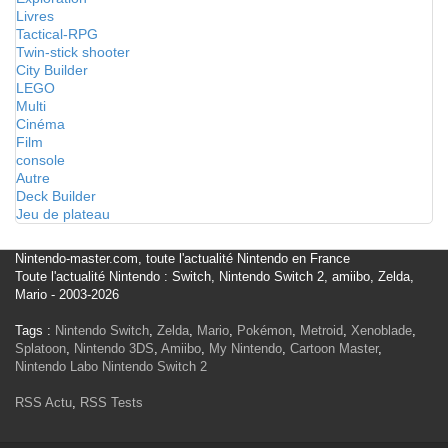
Livres
Tactical-RPG
Twin-stick shooter
City Builder
LEGO
Multi
Cinéma
Film
console
Autre
Deck Builder
Jeu de plateau
Nintendo-master.com, toute l'actualité Nintendo en France
Toute l'actualité Nintendo : Switch, Nintendo Switch 2, amiibo, Zelda,
Mario - 2003-2026
Tags :
Nintendo Switch
,
Zelda
,
Mario
,
Pokémon
,
Metroid
,
Xenoblade
,
Splatoon
,
Nintendo 3DS
,
Amiibo
,
My Nintendo
,
Cartoon Master
,
Nintendo Labo
Nintendo Switch 2
RSS Actu
,
RSS Tests