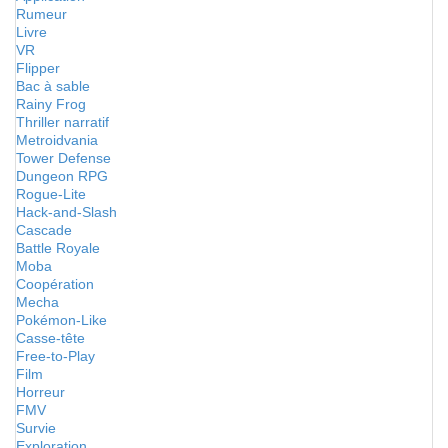
Rumeur
Livre
VR
Flipper
Bac à sable
Rainy Frog
Thriller narratif
Metroidvania
Tower Defense
Dungeon RPG
Rogue-Lite
Hack-and-Slash
Cascade
Battle Royale
Moba
Coopération
Mecha
Pokémon-Like
Casse-tête
Free-to-Play
Film
Horreur
FMV
Survie
Exploration