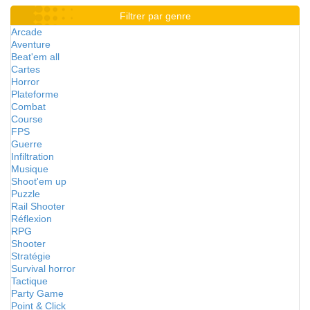
Filtrer par genre
Arcade
Aventure
Beat'em all
Cartes
Horror
Plateforme
Combat
Course
FPS
Guerre
Infiltration
Musique
Shoot'em up
Puzzle
Rail Shooter
Réflexion
RPG
Shooter
Stratégie
Survival horror
Tactique
Party Game
Point & Click