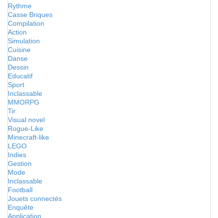
Rythme
Casse Briques
Compilation
Action
Simulation
Cuisine
Danse
Dessin
Educatif
Sport
Inclassable
MMORPG
Tir
Visual novel
Rogue-Like
Minecraft-like
LEGO
Indies
Gestion
Mode
Inclassable
Football
Jouets connectés
Enquête
Application