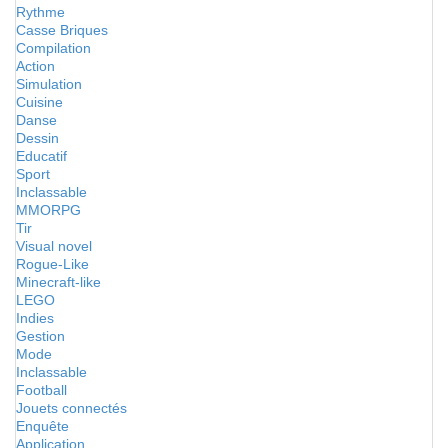
Rythme
Casse Briques
Compilation
Action
Simulation
Cuisine
Danse
Dessin
Educatif
Sport
Inclassable
MMORPG
Tir
Visual novel
Rogue-Like
Minecraft-like
LEGO
Indies
Gestion
Mode
Inclassable
Football
Jouets connectés
Enquête
Application