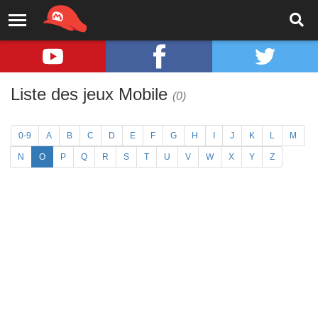
Liste des jeux Mobile
(0)
0-9
A
B
C
D
E
F
G
H
I
J
K
L
M
N
O
P
Q
R
S
T
U
V
W
X
Y
Z