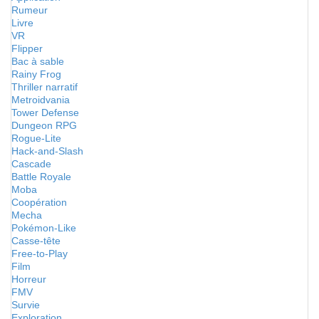
Rumeur
Livre
VR
Flipper
Bac à sable
Rainy Frog
Thriller narratif
Metroidvania
Tower Defense
Dungeon RPG
Rogue-Lite
Hack-and-Slash
Cascade
Battle Royale
Moba
Coopération
Mecha
Pokémon-Like
Casse-tête
Free-to-Play
Film
Horreur
FMV
Survie
Exploration