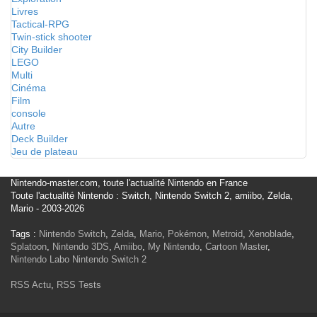
Livres
Tactical-RPG
Twin-stick shooter
City Builder
LEGO
Multi
Cinéma
Film
console
Autre
Deck Builder
Jeu de plateau
Nintendo-master.com, toute l'actualité Nintendo en France
Toute l'actualité Nintendo : Switch, Nintendo Switch 2, amiibo, Zelda,
Mario - 2003-2026
Tags :
Nintendo Switch
,
Zelda
,
Mario
,
Pokémon
,
Metroid
,
Xenoblade
,
Splatoon
,
Nintendo 3DS
,
Amiibo
,
My Nintendo
,
Cartoon Master
,
Nintendo Labo
Nintendo Switch 2
RSS Actu
,
RSS Tests