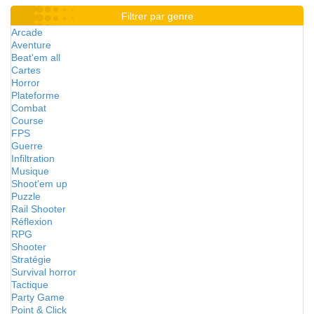
Filtrer par genre
Arcade
Aventure
Beat'em all
Cartes
Horror
Plateforme
Combat
Course
FPS
Guerre
Infiltration
Musique
Shoot'em up
Puzzle
Rail Shooter
Réflexion
RPG
Shooter
Stratégie
Survival horror
Tactique
Party Game
Point & Click