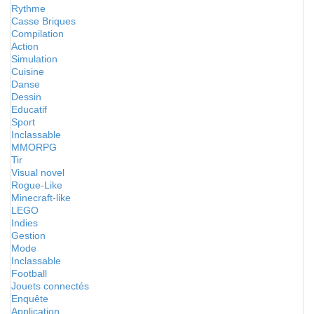
Rythme
Casse Briques
Compilation
Action
Simulation
Cuisine
Danse
Dessin
Educatif
Sport
Inclassable
MMORPG
Tir
Visual novel
Rogue-Like
Minecraft-like
LEGO
Indies
Gestion
Mode
Inclassable
Football
Jouets connectés
Enquête
Application