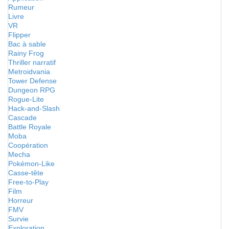
Rumeur
Livre
VR
Flipper
Bac à sable
Rainy Frog
Thriller narratif
Metroidvania
Tower Defense
Dungeon RPG
Rogue-Lite
Hack-and-Slash
Cascade
Battle Royale
Moba
Coopération
Mecha
Pokémon-Like
Casse-tête
Free-to-Play
Film
Horreur
FMV
Survie
Exploration