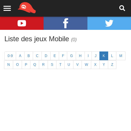
Liste des jeux Mobile
(0)
0-9
A
B
C
D
E
F
G
H
I
J
K
L
M
N
O
P
Q
R
S
T
U
V
W
X
Y
Z