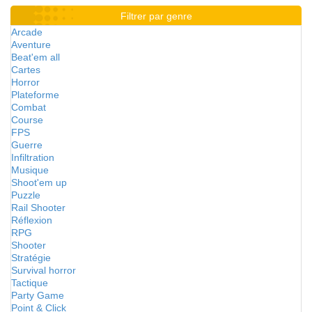
Filtrer par genre
Arcade
Aventure
Beat'em all
Cartes
Horror
Plateforme
Combat
Course
FPS
Guerre
Infiltration
Musique
Shoot'em up
Puzzle
Rail Shooter
Réflexion
RPG
Shooter
Stratégie
Survival horror
Tactique
Party Game
Point & Click