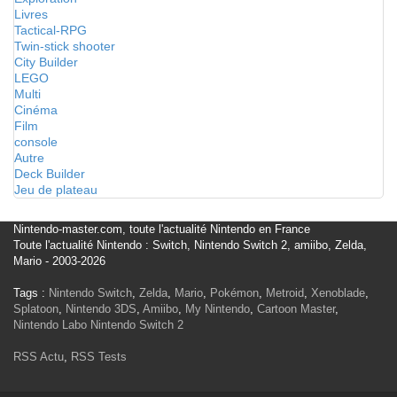
Livres
Tactical-RPG
Twin-stick shooter
City Builder
LEGO
Multi
Cinéma
Film
console
Autre
Deck Builder
Jeu de plateau
Nintendo-master.com, toute l'actualité Nintendo en France
Toute l'actualité Nintendo : Switch, Nintendo Switch 2, amiibo, Zelda,
Mario - 2003-2026
Tags :
Nintendo Switch
,
Zelda
,
Mario
,
Pokémon
,
Metroid
,
Xenoblade
,
Splatoon
,
Nintendo 3DS
,
Amiibo
,
My Nintendo
,
Cartoon Master
,
Nintendo Labo
Nintendo Switch 2
RSS Actu
,
RSS Tests