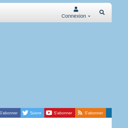
Connexion
S'abonner
Suivre
S'abonner
S'abonner