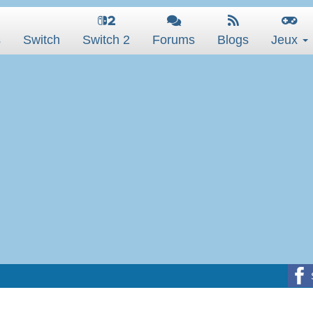
s
Switch
Switch 2
Forums
Blogs
Jeux