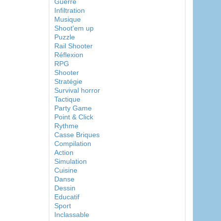
Guerre
Infiltration
Musique
Shoot'em up
Puzzle
Rail Shooter
Réflexion
RPG
Shooter
Stratégie
Survival horror
Tactique
Party Game
Point & Click
Rythme
Casse Briques
Compilation
Action
Simulation
Cuisine
Danse
Dessin
Educatif
Sport
Inclassable