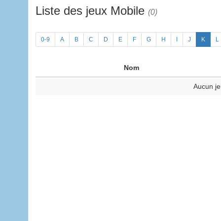
Liste des jeux Mobile
(0)
0-9
A
B
C
D
E
F
G
H
I
J
K
L
Nom
Aucun je