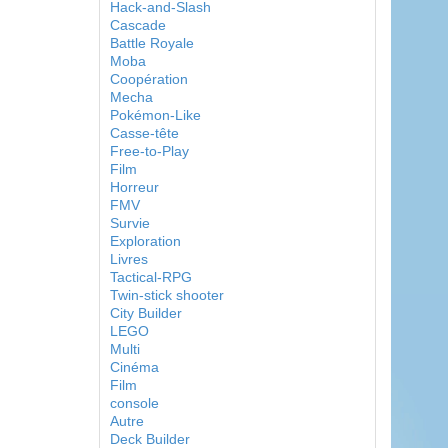
Hack-and-Slash
Cascade
Battle Royale
Moba
Coopération
Mecha
Pokémon-Like
Casse-tête
Free-to-Play
Film
Horreur
FMV
Survie
Exploration
Livres
Tactical-RPG
Twin-stick shooter
City Builder
LEGO
Multi
Cinéma
Film
console
Autre
Deck Builder