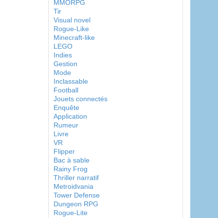
MMORPG
Tir
Visual novel
Rogue-Like
Minecraft-like
LEGO
Indies
Gestion
Mode
Inclassable
Football
Jouets connectés
Enquête
Application
Rumeur
Livre
VR
Flipper
Bac à sable
Rainy Frog
Thriller narratif
Metroidvania
Tower Defense
Dungeon RPG
Rogue-Lite