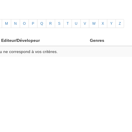
M
N
O
P
Q
R
S
T
U
V
W
X
Y
Z
Editeur/Dévelopeur
Genres
u ne correspond à vos critères.